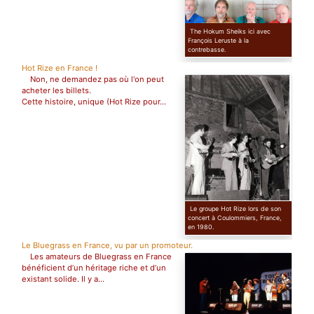
The Hokum Sheiks ici avec
François Leruste à la
contrebasse.
Hot Rize en France !
Non, ne demandez pas où l'on peut
acheter les billets.
Cette histoire, unique (Hot Rize pour...
Le groupe Hot Rize lors de son
concert à Coulommiers, France,
en 1980.
Le Bluegrass en France, vu par un promoteur.
Les amateurs de Bluegrass en France
bénéficient d’un héritage riche et d’un
existant solide. Il y a...