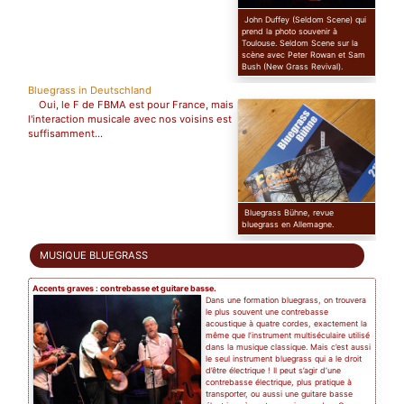
John Duffey (Seldom Scene) qui
prend la photo souvenir à
Toulouse. Seldom Scene sur la
scène avec Peter Rowan et Sam
Bush (New Grass Revival).
Bluegrass in Deutschland
Oui, le F de FBMA est pour France, mais
l'interaction musicale avec nos voisins est
suffisamment...
Bluegrass Bühne, revue
bluegrass en Allemagne.
MUSIQUE BLUEGRASS
Accents graves : contrebasse et guitare basse.
Dans une formation bluegrass, on trouvera
le plus souvent une contrebasse
acoustique à quatre cordes, exactement la
même que l’instrument multiséculaire utilisé
dans la musique classique. Mais c’est aussi
le seul instrument bluegrass qui a le droit
d’être électrique ! Il peut s’agir d’une
contrebasse électrique, plus pratique à
transporter, ou aussi une guitare basse