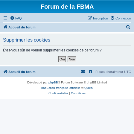
Forum de la FBMA
FAQ
Inscription
Connexion
R
Accueil du forum
e
Supprimer les cookies
c
h
Êtes-vous sûr de vouloir supprimer les cookies de ce forum ?
e
r
c
Accueil du forum
Fuseau horaire sur
UTC
h
Développé par
phpBB
® Forum Software © phpBB Limited
e
Traduction française officielle
©
Qiaeru
r
Confidentialité
|
Conditions