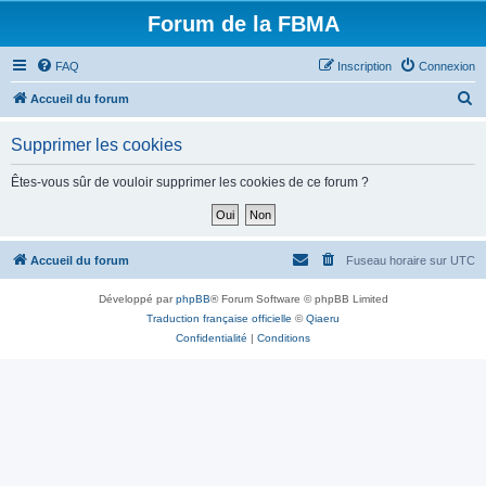
Forum de la FBMA
FAQ
Inscription
Connexion
R
Accueil du forum
e
Supprimer les cookies
c
h
Êtes-vous sûr de vouloir supprimer les cookies de ce forum ?
e
r
c
Accueil du forum
Fuseau horaire sur
UTC
h
Développé par
phpBB
® Forum Software © phpBB Limited
e
Traduction française officielle
©
Qiaeru
r
Confidentialité
|
Conditions