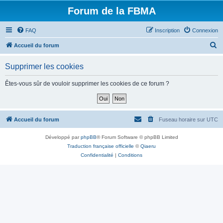
Forum de la FBMA
FAQ
Inscription
Connexion
R
Accueil du forum
e
Supprimer les cookies
c
h
Êtes-vous sûr de vouloir supprimer les cookies de ce forum ?
e
r
c
Accueil du forum
Fuseau horaire sur
UTC
h
Développé par
phpBB
® Forum Software © phpBB Limited
e
Traduction française officielle
©
Qiaeru
r
Confidentialité
|
Conditions