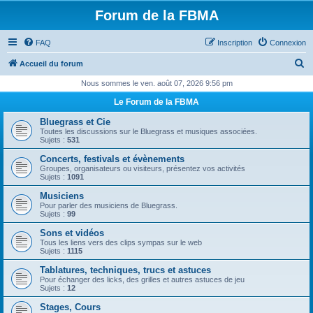
Forum de la FBMA
FAQ
Inscription
Connexion
R
Accueil du forum
e
Nous sommes le ven. août 07, 2026 9:56 pm
c
Le Forum de la FBMA
h
Bluegrass et Cie
e
Toutes les discussions sur le Bluegrass et musiques associées.
Sujets :
531
r
Concerts, festivals et évènements
c
Groupes, organisateurs ou visiteurs, présentez vos activités
Sujets :
1091
h
Musiciens
e
Pour parler des musiciens de Bluegrass.
Sujets :
99
r
Sons et vidéos
Tous les liens vers des clips sympas sur le web
Sujets :
1115
Tablatures, techniques, trucs et astuces
Pour échanger des licks, des grilles et autres astuces de jeu
Sujets :
12
Stages, Cours