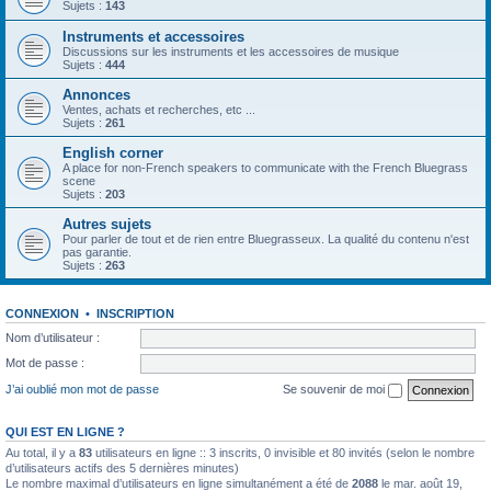
Sujets :
143
Instruments et accessoires
Discussions sur les instruments et les accessoires de musique
Sujets :
444
Annonces
Ventes, achats et recherches, etc ...
Sujets :
261
English corner
A place for non-French speakers to communicate with the French Bluegrass
scene
Sujets :
203
Autres sujets
Pour parler de tout et de rien entre Bluegrasseux. La qualité du contenu n'est
pas garantie.
Sujets :
263
CONNEXION
•
INSCRIPTION
Nom d’utilisateur :
Mot de passe :
J’ai oublié mon mot de passe
Se souvenir de moi
QUI EST EN LIGNE ?
Au total, il y a
83
utilisateurs en ligne :: 3 inscrits, 0 invisible et 80 invités (selon le nombre
d’utilisateurs actifs des 5 dernières minutes)
Le nombre maximal d’utilisateurs en ligne simultanément a été de
2088
le mar. août 19,