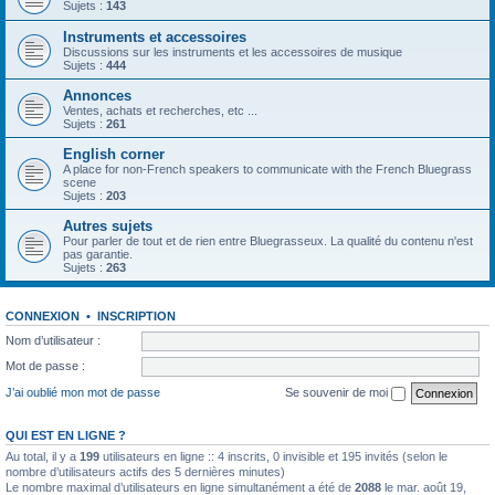
Sujets :
143
Instruments et accessoires
Discussions sur les instruments et les accessoires de musique
Sujets :
444
Annonces
Ventes, achats et recherches, etc ...
Sujets :
261
English corner
A place for non-French speakers to communicate with the French Bluegrass
scene
Sujets :
203
Autres sujets
Pour parler de tout et de rien entre Bluegrasseux. La qualité du contenu n'est
pas garantie.
Sujets :
263
CONNEXION
•
INSCRIPTION
Nom d’utilisateur :
Mot de passe :
J’ai oublié mon mot de passe
Se souvenir de moi
QUI EST EN LIGNE ?
Au total, il y a
199
utilisateurs en ligne :: 4 inscrits, 0 invisible et 195 invités (selon le
nombre d’utilisateurs actifs des 5 dernières minutes)
Le nombre maximal d’utilisateurs en ligne simultanément a été de
2088
le mar. août 19,