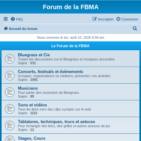
Forum de la FBMA
FAQ
Inscription
Connexion
R
Accueil du forum
e
Nous sommes le lun. août 10, 2026 8:59 am
c
Le Forum de la FBMA
h
Bluegrass et Cie
e
Toutes les discussions sur le Bluegrass et musiques associées.
Sujets :
531
r
Concerts, festivals et évènements
c
Groupes, organisateurs ou visiteurs, présentez vos activités
Sujets :
1091
h
Musiciens
e
Pour parler des musiciens de Bluegrass.
Sujets :
99
r
Sons et vidéos
Tous les liens vers des clips sympas sur le web
Sujets :
1115
Tablatures, techniques, trucs et astuces
Pour échanger des licks, des grilles et autres astuces de jeu
Sujets :
12
Stages, Cours