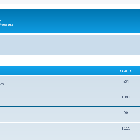
A
Bluegrass
SUJETS
531
ées.
1091
99
1115