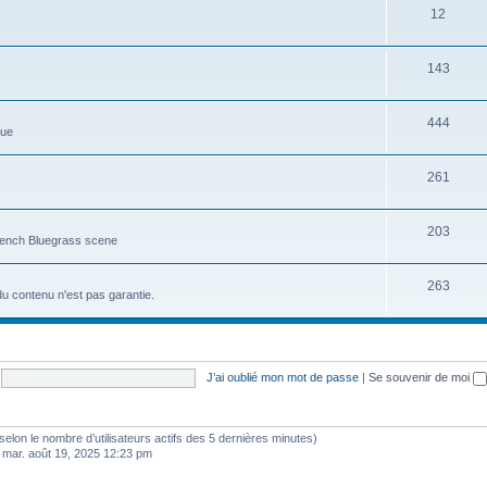
12
143
444
que
261
203
rench Bluegrass scene
263
du contenu n'est pas garantie.
J’ai oublié mon mot de passe
|
Se souvenir de moi
és (selon le nombre d’utilisateurs actifs des 5 dernières minutes)
 mar. août 19, 2025 12:23 pm