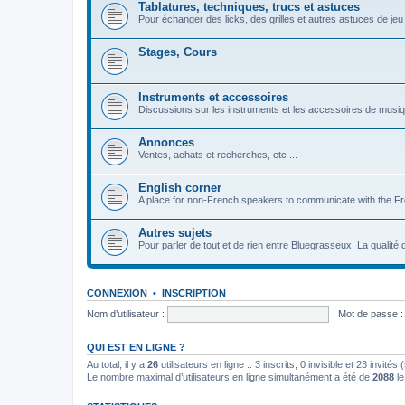
Tablatures, techniques, trucs et astuces
Pour échanger des licks, des grilles et autres astuces de jeu
Stages, Cours
Instruments et accessoires
Discussions sur les instruments et les accessoires de musi
Annonces
Ventes, achats et recherches, etc ...
English corner
A place for non-French speakers to communicate with the F
Autres sujets
Pour parler de tout et de rien entre Bluegrasseux. La qualité 
CONNEXION
•
INSCRIPTION
Nom d’utilisateur :
Mot de passe :
QUI EST EN LIGNE ?
Au total, il y a
26
utilisateurs en ligne :: 3 inscrits, 0 invisible et 23 invit
Le nombre maximal d’utilisateurs en ligne simultanément a été de
2088
le