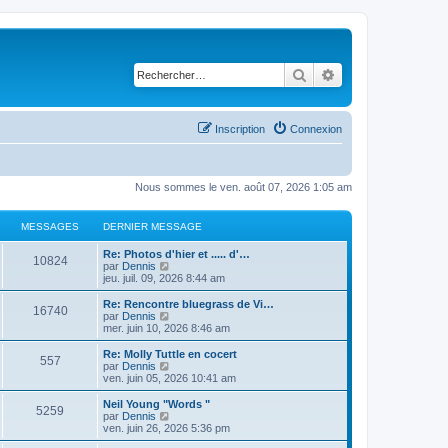
Rechercher
Recherche avancé
Inscription
Connexion
Nous sommes le ven. août 07, 2026 1:05 am
MESSAGES
DERNIER MESSAGE
Re: Photos d'hier et ..... d'…
10824
C
par
Dennis
o
jeu. juil. 09, 2026 8:44 am
n
s
Re: Rencontre bluegrass de Vi…
16740
u
C
par
Dennis
l
o
mer. juin 10, 2026 8:46 am
t
n
e
s
Re: Molly Tuttle en cocert
557
r
u
C
par
Dennis
l
l
o
ven. juin 05, 2026 10:41 am
e
t
n
d
e
s
Neil Young "Words "
e
5259
r
u
C
par
Dennis
r
l
l
o
ven. juin 26, 2026 5:36 pm
n
e
t
n
i
d