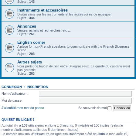
Sujets :
143
Instruments et accessoires
Discussions sur les instruments et les accessoires de musique
Sujets :
444
Annonces
Ventes, achats et recherches, etc ...
Sujets :
261
English corner
A place for non-French speakers to communicate with the French Bluegrass
scene
Sujets :
203
Autres sujets
Pour parler de tout et de rien entre Bluegrasseux. La qualité du contenu n'est
pas garantie.
Sujets :
263
CONNEXION
•
INSCRIPTION
Nom d’utilisateur :
Mot de passe :
J’ai oublié mon mot de passe
Se souvenir de moi
QUI EST EN LIGNE ?
Au total, il y a
103
utilisateurs en ligne :: 3 inscrits, 0 invisible et 100 invités (selon le
nombre d’utilisateurs actifs des 5 dernières minutes)
Le nombre maximal d’utilisateurs en ligne simultanément a été de
2088
le mar. août 19,