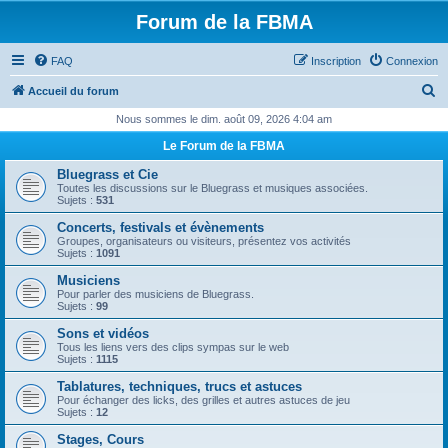
Forum de la FBMA
FAQ
Inscription
Connexion
R
Accueil du forum
e
Nous sommes le dim. août 09, 2026 4:04 am
c
Le Forum de la FBMA
h
Bluegrass et Cie
e
Toutes les discussions sur le Bluegrass et musiques associées.
Sujets :
531
r
Concerts, festivals et évènements
c
Groupes, organisateurs ou visiteurs, présentez vos activités
Sujets :
1091
h
Musiciens
e
Pour parler des musiciens de Bluegrass.
Sujets :
99
r
Sons et vidéos
Tous les liens vers des clips sympas sur le web
Sujets :
1115
Tablatures, techniques, trucs et astuces
Pour échanger des licks, des grilles et autres astuces de jeu
Sujets :
12
Stages, Cours