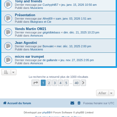
Tony and friends
Dernier message par
Cushyphil57
«
jeu. janv. 15, 2026 10:50 am
Publié dans
Musiciens
Présentation
Dernier message par
Afred09
«
sam. janv. 03, 2026 1:51 am
Publié dans
Bluegrass et Cie
Vends Martin OM21
Dernier message par
gégédblebass
«
dim. déc. 21, 2025 10:23 pm
Publié dans
Annonces
Jean Agostini
Dernier message par
Bonvalet
«
mer. déc. 10, 2025 2:00 pm
Publié dans
Musiciens
micro ear trumpet
Dernier message par
de gaillande
«
jeu. nov. 27, 2025 2:05 pm
Publié dans
Annonces
La recherche a retourné plus de 1000 résultats
Page
1
sur
40
1
2
3
4
5
40
Suivant
…
Aller
Accueil du forum
Fuseau horaire sur
UTC
Développé par
phpBB
® Forum Software © phpBB Limited