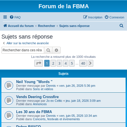
Forum de la FBMA
FAQ
Inscription
Connexion
R
Accueil du forum
Rechercher
Sujets sans réponse
e
Sujets sans réponse
c
Aller sur la recherche avancée
h
Rechercher
Recherche avancée
e
La recherche a retourné plus de 1000 résultats
r
Page
1
sur
40
1
2
3
4
5
40
Suivant
…
c
h
Sujets
e
Neil Young "Words "
Dernier message par
Dennis
«
ven. juin 26, 2026 5:36 pm
r
Publié dans
Sons et vidéos
Vends Deering Crossfire
Dernier message par
Jo ex Celtic
«
jeu. juin 18, 2026 3:09 am
Publié dans
Annonces
Les 30 ans de FBMA
Dernier message par
Dennis
«
ven. juin 05, 2026 10:34 am
Publié dans
Concerts, festivals et évènements
Dobro RAYCO