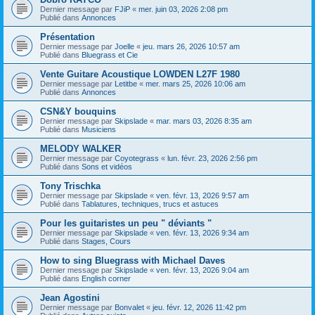
Dernier message par
FJiP
«
mer. juin 03, 2026 2:08 pm
Publié dans
Annonces
Présentation
Dernier message par
Joelle
«
jeu. mars 26, 2026 10:57 am
Publié dans
Bluegrass et Cie
Vente Guitare Acoustique LOWDEN L27F 1980
Dernier message par
Letitbe
«
mer. mars 25, 2026 10:06 am
Publié dans
Annonces
CSN&Y bouquins
Dernier message par
Skipslade
«
mar. mars 03, 2026 8:35 am
Publié dans
Musiciens
MELODY WALKER
Dernier message par
Coyotegrass
«
lun. févr. 23, 2026 2:56 pm
Publié dans
Sons et vidéos
Tony Trischka
Dernier message par
Skipslade
«
ven. févr. 13, 2026 9:57 am
Publié dans
Tablatures, techniques, trucs et astuces
Pour les guitaristes un peu " déviants "
Dernier message par
Skipslade
«
ven. févr. 13, 2026 9:34 am
Publié dans
Stages, Cours
How to sing Bluegrass with Michael Daves
Dernier message par
Skipslade
«
ven. févr. 13, 2026 9:04 am
Publié dans
English corner
Jean Agostini
Dernier message par
Bonvalet
«
jeu. févr. 12, 2026 11:42 pm