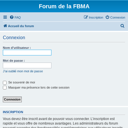
Forum de la FBMA
FAQ
Inscription
Connexion
R
Accueil du forum
e
Connexion
c
h
Nom d’utilisateur :
e
r
Mot de passe :
c
J’ai oublié mon mot de passe
h
e
Se souvenir de moi
Masquer ma présence lors de cette session
r
INSCRIPTION
Vous devez être inscrit avant de pouvoir vous connecter. L’inscription est
rapide et vous offre de nombreux avantages. Les administrateurs du forum
peuvent accorder des fonctionnalités supplémentaires aux utilisateurs inscrits.