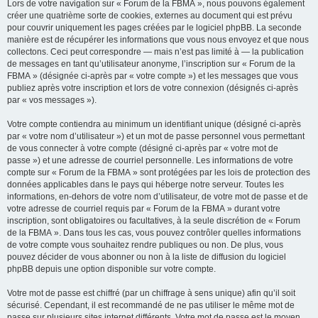
Lors de votre navigation sur « Forum de la FBMA », nous pouvons également
créer une quatrième sorte de cookies, externes au document qui est prévu
pour couvrir uniquement les pages créées par le logiciel phpBB. La seconde
manière est de récupérer les informations que vous nous envoyez et que nous
collectons. Ceci peut correspondre — mais n’est pas limité à — la publication
de messages en tant qu’utilisateur anonyme, l’inscription sur « Forum de la
FBMA » (désignée ci-après par « votre compte ») et les messages que vous
publiez après votre inscription et lors de votre connexion (désignés ci-après
par « vos messages »).
Votre compte contiendra au minimum un identifiant unique (désigné ci-après
par « votre nom d’utilisateur ») et un mot de passe personnel vous permettant
de vous connecter à votre compte (désigné ci-après par « votre mot de
passe ») et une adresse de courriel personnelle. Les informations de votre
compte sur « Forum de la FBMA » sont protégées par les lois de protection des
données applicables dans le pays qui héberge notre serveur. Toutes les
informations, en-dehors de votre nom d’utilisateur, de votre mot de passe et de
votre adresse de courriel requis par « Forum de la FBMA » durant votre
inscription, sont obligatoires ou facultatives, à la seule discrétion de « Forum
de la FBMA ». Dans tous les cas, vous pouvez contrôler quelles informations
de votre compte vous souhaitez rendre publiques ou non. De plus, vous
pouvez décider de vous abonner ou non à la liste de diffusion du logiciel
phpBB depuis une option disponible sur votre compte.
Votre mot de passe est chiffré (par un chiffrage à sens unique) afin qu’il soit
sécurisé. Cependant, il est recommandé de ne pas utiliser le même mot de
passe sur plusieurs sites internet différents. Votre mot de passe est le moyen