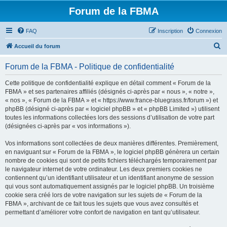
Forum de la FBMA
FAQ
Inscription
Connexion
R
Accueil du forum
e
Forum de la FBMA - Politique de confidentialité
c
h
Cette politique de confidentialité explique en détail comment « Forum de la
FBMA » et ses partenaires affiliés (désignés ci-après par « nous », « notre »,
e
« nos », « Forum de la FBMA » et « https://www.france-bluegrass.fr/forum ») et
r
phpBB (désigné ci-après par « logiciel phpBB » et « phpBB Limited ») utilisent
toutes les informations collectées lors des sessions d’utilisation de votre part
c
(désignées ci-après par « vos informations »).
h
Vos informations sont collectées de deux manières différentes. Premièrement,
e
en naviguant sur « Forum de la FBMA », le logiciel phpBB génèrera un certain
r
nombre de cookies qui sont de petits fichiers téléchargés temporairement par
le navigateur internet de votre ordinateur. Les deux premiers cookies ne
contiennent qu’un identifiant utilisateur et un identifiant anonyme de session
qui vous sont automatiquement assignés par le logiciel phpBB. Un troisième
cookie sera créé lors de votre navigation sur les sujets de « Forum de la
FBMA », archivant de ce fait tous les sujets que vous avez consultés et
permettant d’améliorer votre confort de navigation en tant qu’utilisateur.