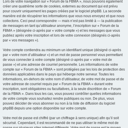
Lors de votre navigation sur « Forum de la FBMA », nous pouvons également
créer une quatrième sorte de cookies, externes au document qui est prévu
pour couvrir uniquement les pages créées par le logiciel phpBB. La seconde
manière est de récupérer les informations que vous nous envoyez et que nous
collectons. Ceci peut correspondre — mais n’est pas limité à — la publication
de messages en tant qu’utilisateur anonyme, l’inscription sur « Forum de la
FBMA » (désignée ci-après par « votre compte ») et les messages que vous
publiez après votre inscription et lors de votre connexion (désignés ci-après
par « vos messages »).
Votre compte contiendra au minimum un identifiant unique (désigné ci-après
par « votre nom d’utilisateur ») et un mot de passe personnel vous permettant
de vous connecter à votre compte (désigné ci-après par « votre mot de
passe ») et une adresse de courriel personnelle. Les informations de votre
compte sur « Forum de la FBMA » sont protégées par les lois de protection des
données applicables dans le pays qui héberge notre serveur. Toutes les
informations, en-dehors de votre nom d’utilisateur, de votre mot de passe et de
votre adresse de courriel requis par « Forum de la FBMA » durant votre
inscription, sont obligatoires ou facultatives, à la seule discrétion de « Forum
de la FBMA ». Dans tous les cas, vous pouvez contrôler quelles informations
de votre compte vous souhaitez rendre publiques ou non. De plus, vous
pouvez décider de vous abonner ou non à la liste de diffusion du logiciel
phpBB depuis une option disponible sur votre compte.
Votre mot de passe est chiffré (par un chiffrage à sens unique) afin qu’il soit
sécurisé. Cependant, il est recommandé de ne pas utiliser le même mot de
passe sur plusieurs sites internet différents. Votre mot de passe est le moyen