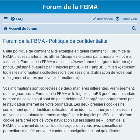
Forum de la FBMA
FAQ
Inscription
Connexion
R
Accueil du forum
e
Forum de la FBMA - Politique de confidentialité
c
h
Cette politique de confidentialité explique en détail comment « Forum de la
FBMA » et ses partenaires affiliés (désignés ci-après par « nous », « notre »,
e
« nos », « Forum de la FBMA » et « https://www.france-bluegrass.fr/forum ») et
r
phpBB (désigné ci-après par « logiciel phpBB » et « phpBB Limited ») utilisent
toutes les informations collectées lors des sessions d’utilisation de votre part
c
(désignées ci-après par « vos informations »).
h
Vos informations sont collectées de deux manières différentes. Premièrement,
e
en naviguant sur « Forum de la FBMA », le logiciel phpBB génèrera un certain
r
nombre de cookies qui sont de petits fichiers téléchargés temporairement par
le navigateur internet de votre ordinateur. Les deux premiers cookies ne
contiennent qu’un identifiant utilisateur et un identifiant anonyme de session
qui vous sont automatiquement assignés par le logiciel phpBB. Un troisième
cookie sera créé lors de votre navigation sur les sujets de « Forum de la
FBMA », archivant de ce fait tous les sujets que vous avez consultés et
permettant d’améliorer votre confort de navigation en tant qu’utilisateur.