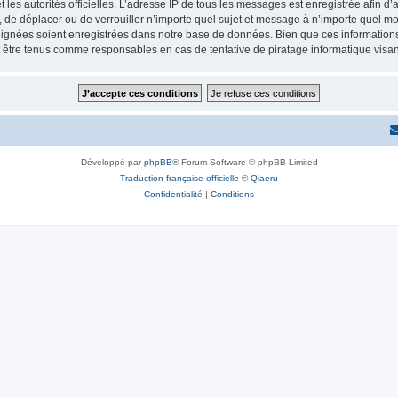
 et les autorités officielles. L’adresse IP de tous les messages est enregistrée afin 
, de déplacer ou de verrouiller n’importe quel sujet et message à n’importe quel mo
ignées soient enregistrées dans notre base de données. Bien que ces informations n
 être tenus comme responsables en cas de tentative de piratage informatique visa
Développé par
phpBB
® Forum Software © phpBB Limited
Traduction française officielle
©
Qiaeru
Confidentialité
|
Conditions