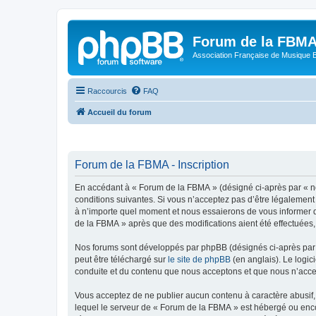
Forum de la FBM
Association Française de Musique 
Raccourcis
FAQ
Accueil du forum
Forum de la FBMA - Inscription
En accédant à « Forum de la FBMA » (désigné ci-après par « nou
conditions suivantes. Si vous n’acceptez pas d’être légalement
à n’importe quel moment et nous essaierons de vous informer de
de la FBMA » après que des modifications aient été effectuées,
Nos forums sont développés par phpBB (désignés ci-après par «
peut être téléchargé sur
le site de phpBB
(en anglais). Le logic
conduite et du contenu que nous acceptons et que nous n’acce
Vous acceptez de ne publier aucun contenu à caractère abusif, 
lequel le serveur de « Forum de la FBMA » est hébergé ou encor