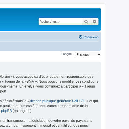
Rechercher
Recherche avancé
Connexion
Langue :
r/forum »), vous acceptez d’être légalement responsable des
er à « Forum de la FBMA ». Nous pouvons modifier ces conditions
vous-même. En effet, si vous continuez à participer à « Forum
jour.
ns déclaré sous la «
licence publique générale GNU 2.0
» et qui
ed ne peut en aucun cas être tenu comme responsable de la
de phpBB
(en anglais).
ait transgresser la législation de votre pays, du pays dans
sez à un bannissement immédiat et définitif et nous nous