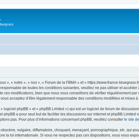
A
Bluegrass
s », « notre », « nos », « Forum de la FBMA » et « https://www.france-bluegrass.f
 responsable de toutes les conditions suivantes, veuillez ne pas utiliser et accéd
 ces modifications, bien que nous vous conseillons de vérifier régulièrement par 
 vous acceptez d’être légalement responsable des conditions modifiées et mises à 
 logiciel phpBB » et « phpBB Limited ») qui est un logiciel de forum de discussio
iel phpBB a pour seul but de faciliter les discussions sur internet et phpBB Limit
ptons pas. Pour plus d’informations concernant phpBB, veuillez consulter
le site 
obscène, vulgaire, diffamatoire, choquant, menaçant, pornographique, etc. qui pourr
e la loi internationale. Si vous ne respectez pas ces dispositions, vous vous expo