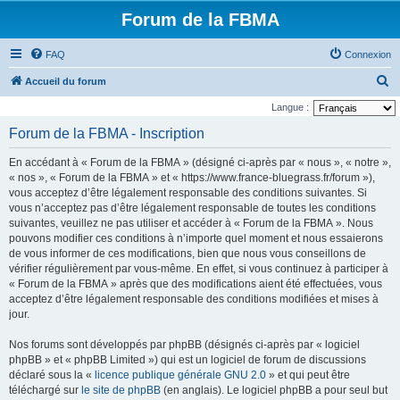
Forum de la FBMA
FAQ
Connexion
R
Accueil du forum
e
Langue :
c
Forum de la FBMA - Inscription
h
En accédant à « Forum de la FBMA » (désigné ci-après par « nous », « notre »,
e
« nos », « Forum de la FBMA » et « https://www.france-bluegrass.fr/forum »),
r
vous acceptez d’être légalement responsable des conditions suivantes. Si
vous n’acceptez pas d’être légalement responsable de toutes les conditions
c
suivantes, veuillez ne pas utiliser et accéder à « Forum de la FBMA ». Nous
h
pouvons modifier ces conditions à n’importe quel moment et nous essaierons
e
de vous informer de ces modifications, bien que nous vous conseillons de
vérifier régulièrement par vous-même. En effet, si vous continuez à participer à
r
« Forum de la FBMA » après que des modifications aient été effectuées, vous
acceptez d’être légalement responsable des conditions modifiées et mises à
jour.
Nos forums sont développés par phpBB (désignés ci-après par « logiciel
phpBB » et « phpBB Limited ») qui est un logiciel de forum de discussions
déclaré sous la «
licence publique générale GNU 2.0
» et qui peut être
téléchargé sur
le site de phpBB
(en anglais). Le logiciel phpBB a pour seul but