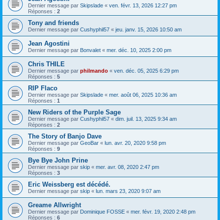
Dernier message par
Skipslade
«
ven. févr. 13, 2026 12:27 pm
Réponses :
2
Tony and friends
Dernier message par
Cushyphil57
«
jeu. janv. 15, 2026 10:50 am
Jean Agostini
Dernier message par
Bonvalet
«
mer. déc. 10, 2025 2:00 pm
Chris THILE
Dernier message par
philmando
«
ven. déc. 05, 2025 6:29 pm
Réponses :
5
RIP Flaco
Dernier message par
Skipslade
«
mer. août 06, 2025 10:36 am
Réponses :
1
New Riders of the Purple Sage
Dernier message par
Cushyphil57
«
dim. juil. 13, 2025 9:34 am
Réponses :
2
The Story of Banjo Dave
Dernier message par
GeoBar
«
lun. avr. 20, 2020 9:58 pm
Réponses :
9
Bye Bye John Prine
Dernier message par
skip
«
mer. avr. 08, 2020 2:47 pm
Réponses :
3
Eric Weissberg est décédé.
Dernier message par
skip
«
lun. mars 23, 2020 9:07 am
Greame Allwright
Dernier message par
Dominique FOSSE
«
mer. févr. 19, 2020 2:48 pm
Réponses :
6