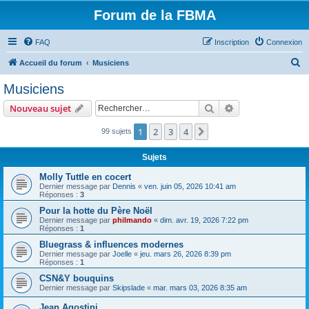
Forum de la FBMA
FAQ
Inscription
Connexion
R
Accueil du forum
Musiciens
e
Musiciens
c
Rechercher
Recherche avanc
Nouveau sujet
h
e
1
2
3
4
Suivant
99 sujets
r
Sujets
c
Molly Tuttle en cocert
h
Dernier message par
Dennis
«
ven. juin 05, 2026 10:41 am
Réponses :
3
e
Pour la hotte du Père Noël
r
Dernier message par
philmando
«
dim. avr. 19, 2026 7:22 pm
Réponses :
1
Bluegrass & influences modernes
Dernier message par
Joelle
«
jeu. mars 26, 2026 8:39 pm
Réponses :
1
CSN&Y bouquins
Dernier message par
Skipslade
«
mar. mars 03, 2026 8:35 am
Jean Agostini