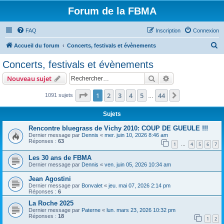
Forum de la FBMA
FAQ
Inscription
Connexion
R
Accueil du forum
Concerts, festivals et évènements
e
Concerts, festivals et évènements
c
Rechercher
Recherche avanc
Nouveau sujet
h
e
Page
1
sur
44
1
2
3
4
5
44
Suivant
1091 sujets
…
r
Sujets
c
Rencontre bluegrass de Vichy 2010: COUP DE GUEULE !!!
h
Dernier message par
Dennis
«
mer. juin 10, 2026 8:46 am
Réponses :
63
e
1
4
5
6
7
…
r
Les 30 ans de FBMA
Dernier message par
Dennis
«
ven. juin 05, 2026 10:34 am
Jean Agostini
Dernier message par
Bonvalet
«
jeu. mai 07, 2026 2:14 pm
Réponses :
6
La Roche 2025
Dernier message par
Paterne
«
lun. mars 23, 2026 10:32 pm
Réponses :
18
1
2