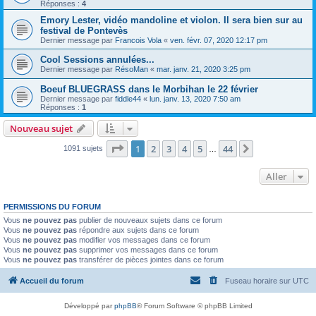
Réponses :
4
Emory Lester, vidéo mandoline et violon. Il sera bien sur au
festival de Pontevès
Dernier message par
Francois Vola
«
ven. févr. 07, 2020 12:17 pm
Cool Sessions annulées...
Dernier message par
RésoMan
«
mar. janv. 21, 2020 3:25 pm
Boeuf BLUEGRASS dans le Morbihan le 22 février
Dernier message par
fiddle44
«
lun. janv. 13, 2020 7:50 am
Réponses :
1
Nouveau sujet
Page
1
sur
44
1
2
3
4
5
44
Suivant
1091 sujets
…
Aller
PERMISSIONS DU FORUM
Vous
ne pouvez pas
publier de nouveaux sujets dans ce forum
Vous
ne pouvez pas
répondre aux sujets dans ce forum
Vous
ne pouvez pas
modifier vos messages dans ce forum
Vous
ne pouvez pas
supprimer vos messages dans ce forum
Vous
ne pouvez pas
transférer de pièces jointes dans ce forum
Accueil du forum
Fuseau horaire sur
UTC
Développé par
phpBB
® Forum Software © phpBB Limited