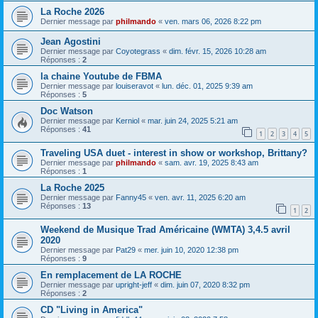
La Roche 2026
Dernier message par
philmando
«
ven. mars 06, 2026 8:22 pm
Jean Agostini
Dernier message par
Coyotegrass
«
dim. févr. 15, 2026 10:28 am
Réponses :
2
la chaine Youtube de FBMA
Dernier message par
louiseravot
«
lun. déc. 01, 2025 9:39 am
Réponses :
5
Doc Watson
Dernier message par
Kerniol
«
mar. juin 24, 2025 5:21 am
Réponses :
41
1
2
3
4
5
Traveling USA duet - interest in show or workshop, Brittany?
Dernier message par
philmando
«
sam. avr. 19, 2025 8:43 am
Réponses :
1
La Roche 2025
Dernier message par
Fanny45
«
ven. avr. 11, 2025 6:20 am
Réponses :
13
1
2
Weekend de Musique Trad Américaine (WMTA) 3,4.5 avril
2020
Dernier message par
Pat29
«
mer. juin 10, 2020 12:38 pm
Réponses :
9
En remplacement de LA ROCHE
Dernier message par
upright-jeff
«
dim. juin 07, 2020 8:32 pm
Réponses :
2
CD "Living in America"