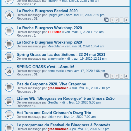
Dernier message par
fiddle44
«
mer. juin 03, 2020 7:58 am
Réponses :
2
La Roche Bluegrass Festival 2020
Dernier message par
upright-jeff
«
sam. mai 16, 2020 7:39 pm
Réponses :
32
1
2
3
4
La Roche Bluegrass Workshop 2020
Dernier message par
Ti' Pierre
«
ven. mai 01, 2020 11:58 am
Réponses :
1
La Roche Bluegrass Workshop 2020
Dernier message par
RésoMan
«
ven. mai 01, 2020 10:54 am
Spring Grass au lac des Settons : 22-24 mai 2021
Dernier message par
anne-marie
«
dim. avr. 19, 2020 12:21 pm
SPRING GRASS c'est ...Annulé!
Dernier message par
anne-marie
«
ven. avr. 17, 2020 4:06 pm
Réponses :
31
1
2
3
4
Pas de Craponne 2020. Vive Craponne
Dernier message par
grassmatinee
«
dim. févr. 16, 2020 7:10 pm
Réponses :
9
11ème WE "Bluegrass en Rouergue" 6 au 8 mars 2o2o
Dernier message par
GeoBar
«
dim. févr. 16, 2020 5:03 pm
Réponses :
1
Hot Tuna and David Grisman’s Dawg Trio
Dernier message par
skip
«
ven. févr. 14, 2020 7:00 am
Le programme du Festival de Bluegrass à Pontevès.
Dernier message par
grassmatinee
«
jeu. févr. 13, 2020 5:37 pm