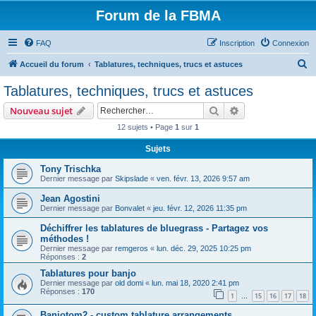
Forum de la FBMA
FAQ
Inscription
Connexion
R
Accueil du forum
Tablatures, techniques, trucs et astuces
e
Tablatures, techniques, trucs et astuces
c
Rechercher
Recherche avanc
Nouveau sujet
h
12 sujets • Page
1
sur
1
e
Sujets
r
c
Tony Trischka
Dernier message par
Skipslade
«
ven. févr. 13, 2026 9:57 am
h
Jean Agostini
e
Dernier message par
Bonvalet
«
jeu. févr. 12, 2026 11:35 pm
r
Déchiffrer les tablatures de bluegrass - Partagez vos
méthodes !
Dernier message par
remgeros
«
lun. déc. 29, 2025 10:25 pm
Réponses :
2
Tablatures pour banjo
Dernier message par
old domi
«
lun. mai 18, 2020 2:41 pm
Réponses :
170
1
15
16
17
18
…
Banjotom2 - custom tablature arrangements