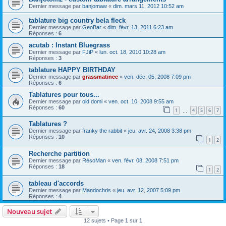
Dernier message par
banjomaw
«
dim. mars 11, 2012 10:52 am
tablature big country bela fleck
Dernier message par
GeoBar
«
dim. févr. 13, 2011 6:23 am
Réponses :
6
acutab : Instant Bluegrass
Dernier message par
FJiP
«
lun. oct. 18, 2010 10:28 am
Réponses :
3
tablature HAPPY BIRTHDAY
Dernier message par
grassmatinee
«
ven. déc. 05, 2008 7:09 pm
Réponses :
6
Tablatures pour tous...
Dernier message par
old domi
«
ven. oct. 10, 2008 9:55 am
Réponses :
60
1
4
5
6
7
…
Tablatures ?
Dernier message par
franky the rabbit
«
jeu. avr. 24, 2008 3:38 pm
Réponses :
10
1
2
Recherche partition
Dernier message par
RésoMan
«
ven. févr. 08, 2008 7:51 pm
Réponses :
18
1
2
tableau d'accords
Dernier message par
Mandochris
«
jeu. avr. 12, 2007 5:09 pm
Réponses :
4
Nouveau sujet
12 sujets • Page
1
sur
1