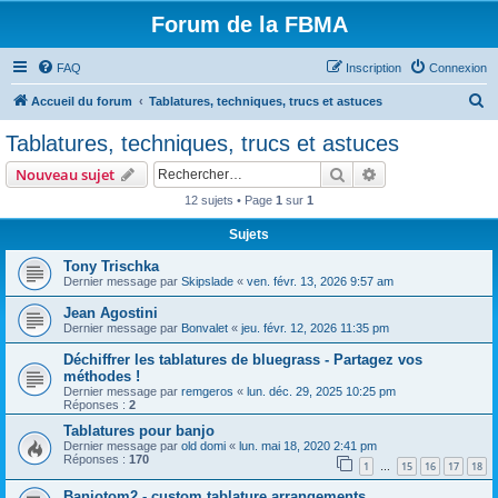
Forum de la FBMA
FAQ
Inscription
Connexion
R
Accueil du forum
Tablatures, techniques, trucs et astuces
e
Tablatures, techniques, trucs et astuces
c
Rechercher
Recherche avanc
Nouveau sujet
h
12 sujets • Page
1
sur
1
e
Sujets
r
c
Tony Trischka
Dernier message par
Skipslade
«
ven. févr. 13, 2026 9:57 am
h
Jean Agostini
e
Dernier message par
Bonvalet
«
jeu. févr. 12, 2026 11:35 pm
r
Déchiffrer les tablatures de bluegrass - Partagez vos
méthodes !
Dernier message par
remgeros
«
lun. déc. 29, 2025 10:25 pm
Réponses :
2
Tablatures pour banjo
Dernier message par
old domi
«
lun. mai 18, 2020 2:41 pm
Réponses :
170
1
15
16
17
18
…
Banjotom2 - custom tablature arrangements