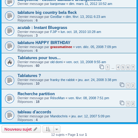
Dernier message par
banjomaw
«
dim. mars 11, 2012 10:52 am
tablature big country bela fleck
Dernier message par
GeoBar
«
dim. févr. 13, 2011 6:23 am
Réponses :
6
acutab : Instant Bluegrass
Dernier message par
FJiP
«
lun. oct. 18, 2010 10:28 am
Réponses :
3
tablature HAPPY BIRTHDAY
Dernier message par
grassmatinee
«
ven. déc. 05, 2008 7:09 pm
Réponses :
6
Tablatures pour tous...
Dernier message par
old domi
«
ven. oct. 10, 2008 9:55 am
Réponses :
60
1
4
5
6
7
…
Tablatures ?
Dernier message par
franky the rabbit
«
jeu. avr. 24, 2008 3:38 pm
Réponses :
10
1
2
Recherche partition
Dernier message par
RésoMan
«
ven. févr. 08, 2008 7:51 pm
Réponses :
18
1
2
tableau d'accords
Dernier message par
Mandochris
«
jeu. avr. 12, 2007 5:09 pm
Réponses :
4
Nouveau sujet
12 sujets • Page
1
sur
1