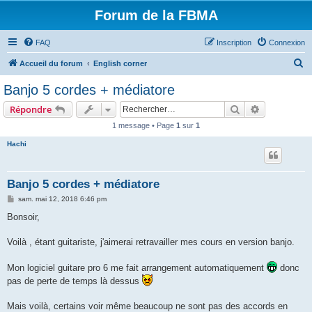
Forum de la FBMA
FAQ
Inscription
Connexion
R
Accueil du forum
English corner
e
Banjo 5 cordes + médiatore
c
Rechercher
Recherche 
Répondre
h
1 message • Page
1
sur
1
e
Hachi
r
c
h
Banjo 5 cordes + médiatore
e
M
sam. mai 12, 2018 6:46 pm
e
r
s
Bonsoir,
s
a
g
Voilà , étant guitariste, j'aimerai retravailler mes cours en version banjo.
e
Mon logiciel guitare pro 6 me fait arrangement automatiquement
donc
pas de perte de temps là dessus
Mais voilà, certains voir même beaucoup ne sont pas des accords en