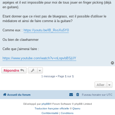
arpèges et il est impossible pour moi de tous jouer en finger picking (déjà
en guitare).
Etant donner que ce n'est pas de bluegrass, est il possible d'utiliser le
médiatore et ainsi de faire comme à la guitare?
Comme eux :
https://youtu.be/lB_RvsXu5Y0
Ou bien de clawhammer
Celle que j'aimerai faire :
https://www.youtube.com/watch?v=nLnpvbBSjUY
Répondre
1 message • Page
1
sur
1
Aller
Accueil du forum
Fuseau horaire sur
UTC
Développé par
phpBB
® Forum Software © phpBB Limited
Traduction française officielle
©
Qiaeru
Confidentialité
|
Conditions