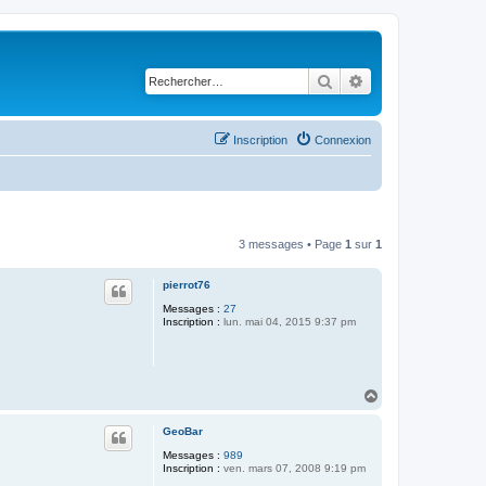
Rechercher
Recherche avancé
Inscription
Connexion
3 messages • Page
1
sur
1
pierrot76
Messages :
27
Inscription :
lun. mai 04, 2015 9:37 pm
H
a
u
GeoBar
t
Messages :
989
Inscription :
ven. mars 07, 2008 9:19 pm