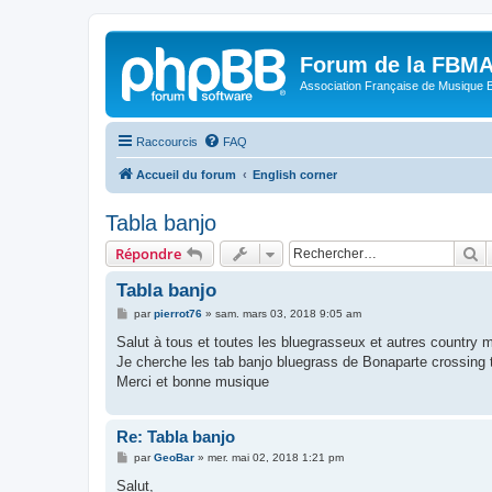
Forum de la FBM
Association Française de Musique 
Raccourcis
FAQ
Accueil du forum
English corner
Tabla banjo
R
Répondre
Tabla banjo
M
par
pierrot76
»
sam. mars 03, 2018 9:05 am
e
s
Salut à tous et toutes les bluegrasseux et autres country 
s
Je cherche les tab banjo bluegrass de Bonaparte crossing 
a
g
Merci et bonne musique
e
Re: Tabla banjo
M
par
GeoBar
»
mer. mai 02, 2018 1:21 pm
e
s
Salut,