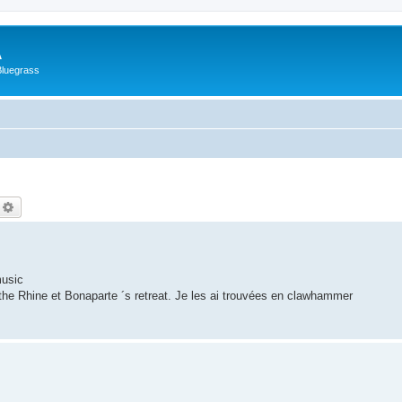
A
Bluegrass
echercher
Recherche avancée
music
the Rhine et Bonaparte ´s retreat. Je les ai trouvées en clawhammer