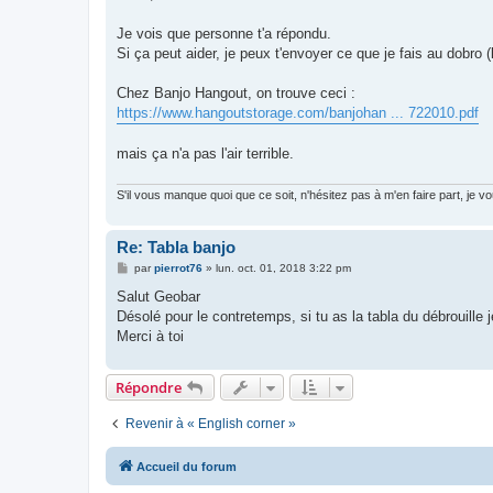
s
a
g
Je vois que personne t'a répondu.
e
Si ça peut aider, je peux t'envoyer ce que je fais au dobr
Chez Banjo Hangout, on trouve ceci :
https://www.hangoutstorage.com/banjohan ... 722010.pdf
mais ça n'a pas l'air terrible.
S'il vous manque quoi que ce soit, n'hésitez pas à m'en faire part, je 
Re: Tabla banjo
M
par
pierrot76
»
lun. oct. 01, 2018 3:22 pm
e
s
Salut Geobar
s
Désolé pour le contretemps, si tu as la tabla du débrouille 
a
g
Merci à toi
e
Répondre
Revenir à « English corner »
Accueil du forum