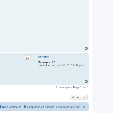
H
a
u
pierrot76
t
Messages :
27
Inscription :
lun. mai 04, 2015 9:37 pm
H
a
3 messages • Page
1
sur
1
u
t
Aller
Nous contacter
Supprimer les cookies
Fuseau horaire sur
UTC