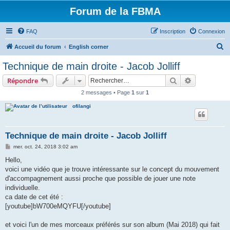
Forum de la FBMA
FAQ
Inscription
Connexion
R
Accueil du forum
English corner
e
Technique de main droite - Jacob Jolliff
c
Rechercher
Recherche 
Répondre
h
2 messages • Page
1
sur
1
e
ofilangi
r
c
h
Technique de main droite - Jacob Jolliff
e
M
mer. oct. 24, 2018 3:02 am
e
r
s
Hello,
s
voici une vidéo que je trouve intéressante sur le concept du mouvement
a
g
d'accompagnement aussi proche que possible de jouer une note
e
individuelle.
ca date de cet été :
[youtube]bW700eMQYFU[/youtube]
et voici l'un de mes morceaux préférés sur son album (Mai 2018) qui fait