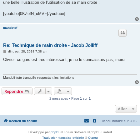
une belle illustration de l'utilisation de sa main droite :
[youtube]0KZefN_uMVE[/youtube]
mandotof
Re: Technique de main droite - Jacob Jolliff
M
dim. oct. 28, 2018 7:38 am
e
s
Olivier, ce gars est tres intéressant, je ne le connaissais pas, merci
s
a
g
e
Mandoliniste tranquille respectant les limitations
Répondre
2 messages • Page
1
sur
1
Aller
Accueil du forum
Fuseau horaire sur
UTC
Développé par
phpBB
® Forum Software © phpBB Limited
Traduction française officielle
©
Qiaeru