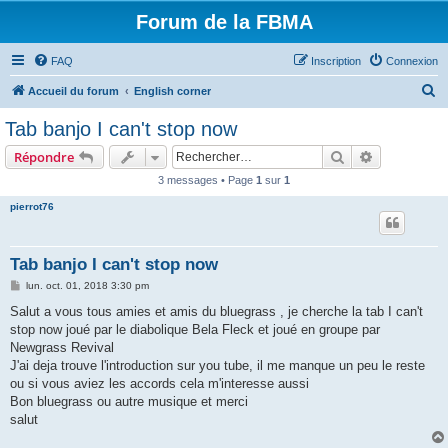
Forum de la FBMA
FAQ
Inscription
Connexion
R
Accueil du forum
English corner
e
Tab banjo I can't stop now
c
Rechercher
Recherche 
Répondre
h
3 messages • Page
1
sur
1
e
pierrot76
r
c
h
Tab banjo I can't stop now
e
M
lun. oct. 01, 2018 3:30 pm
e
r
s
Salut a vous tous amies et amis du bluegrass , je cherche la tab I can't
s
stop now joué par le diabolique Bela Fleck et joué en groupe par
a
g
Newgrass Revival
e
J'ai deja trouve l'introduction sur you tube, il me manque un peu le reste
ou si vous aviez les accords cela m'interesse aussi
Bon bluegrass ou autre musique et merci
salut