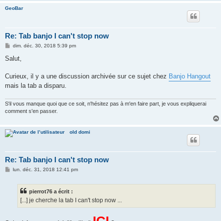
GeoBar
Re: Tab banjo I can't stop now
M
dim. déc. 30, 2018 5:39 pm
e
s
Salut,
s
a
g
Curieux, il y a une discussion archivée sur ce sujet chez
Banjo Hangout
e
mais la tab a disparu.
S'il vous manque quoi que ce soit, n'hésitez pas à m'en faire part, je vous expliquerai
comment s'en passer.
old domi
Re: Tab banjo I can't stop now
M
lun. déc. 31, 2018 12:41 pm
e
s
s
pierrot76 a écrit :
a
g
[...] je cherche la tab I can't stop now ...
e