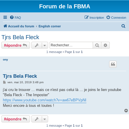
Forum de la FBMA
FAQ
Inscription
Connexion
R
Accueil du forum
English corner
e
Tjrs Bela Fleck
c
Rechercher
Recherche 
Répondre
h
1 message • Page
1
sur
1
e
ony
r
c
h
Tjrs Bela Fleck
e
M
ven. mai 10, 2019 3:48 pm
e
r
s
j'ai cru le trouver ... mais ce n'est pas celui là ... je joins le lien youtube
s
"Bela Fleck - The Imposter"
a
g
https://www.youtube.com/watch?v=aw67eBPVpNI
e
Merci encore à tous et toutes !
Répondre
1 message • Page
1
sur
1