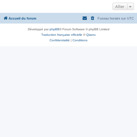
Aller
Accueil du forum
Fuseau horaire sur
UTC
Développé par
phpBB
® Forum Software © phpBB Limited
Traduction française officielle
©
Qiaeru
Confidentialité
|
Conditions