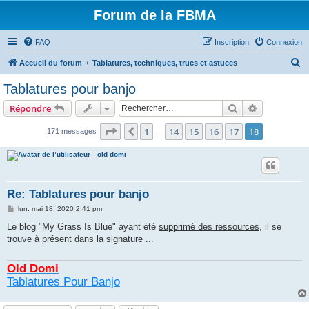
Forum de la FBMA
FAQ
Inscription
Connexion
R
Accueil du forum
Tablatures, techniques, trucs et astuces
e
Tablatures pour banjo
c
Rechercher
Recherche 
Répondre
h
e
Page
18
sur
18
1
14
15
16
17
18
Précédent
171 messages
…
r
old domi
c
h
Re: Tablatures pour banjo
e
M
lun. mai 18, 2020 2:41 pm
r
e
s
Le blog "My Grass Is Blue" ayant été
supprimé des ressources
, il se
s
trouve à présent dans la signature ...
a
g
e
Old Domi
Tablatures Pour Banjo