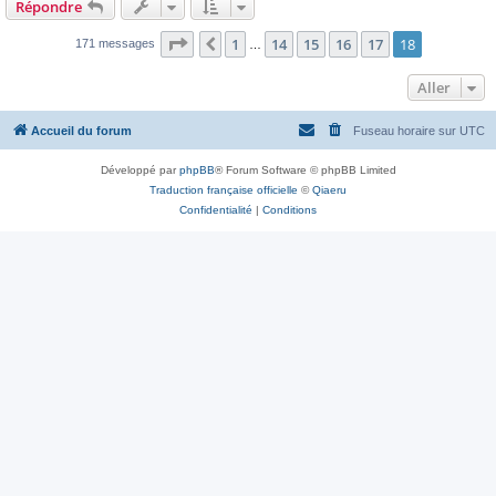
Répondre
Page
18
sur
18
1
14
15
16
17
18
Précédent
171 messages
…
Aller
Accueil du forum
Fuseau horaire sur
UTC
Développé par
phpBB
® Forum Software © phpBB Limited
Traduction française officielle
©
Qiaeru
Confidentialité
|
Conditions