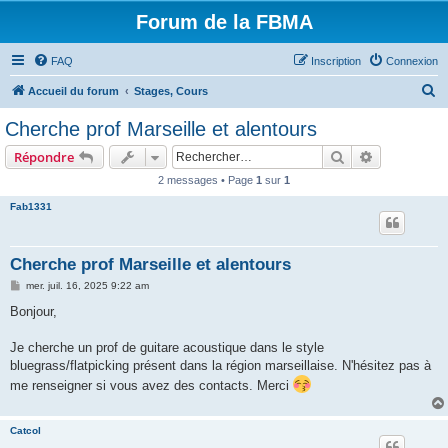
Forum de la FBMA
FAQ
Inscription
Connexion
R
Accueil du forum
Stages, Cours
e
Cherche prof Marseille et alentours
c
Rechercher
Recherche 
Répondre
h
2 messages • Page
1
sur
1
e
Fab1331
r
c
h
Cherche prof Marseille et alentours
e
M
mer. juil. 16, 2025 9:22 am
e
r
s
Bonjour,
s
a
g
Je cherche un prof de guitare acoustique dans le style
e
bluegrass/flatpicking présent dans la région marseillaise. N'hésitez pas à
me renseigner si vous avez des contacts. Merci
Catcol