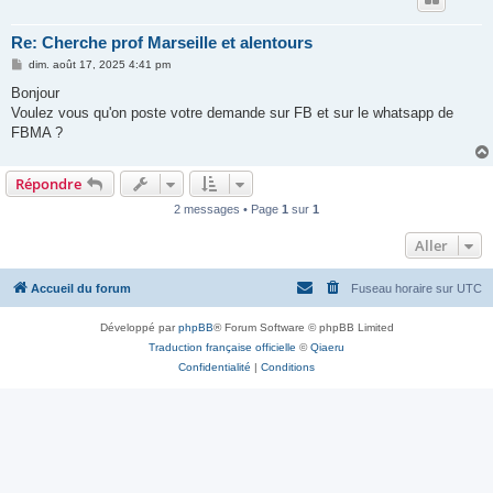
Re: Cherche prof Marseille et alentours
M
dim. août 17, 2025 4:41 pm
e
s
Bonjour
s
Voulez vous qu'on poste votre demande sur FB et sur le whatsapp de
a
g
FBMA ?
e
Répondre
2 messages • Page
1
sur
1
Aller
Accueil du forum
Fuseau horaire sur
UTC
Développé par
phpBB
® Forum Software © phpBB Limited
Traduction française officielle
©
Qiaeru
Confidentialité
|
Conditions