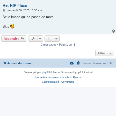
Re: RIP Flaco
M
mer. août 06, 2025 10:36 am
e
s
Belle image qui se passe de mots.....
s
a
g
Skip
e
Répondre
2 messages • Page
1
sur
1
Aller
Accueil du forum
Fuseau horaire sur
UTC
Développé par
phpBB
® Forum Software © phpBB Limited
Traduction française officielle
©
Qiaeru
Confidentialité
|
Conditions