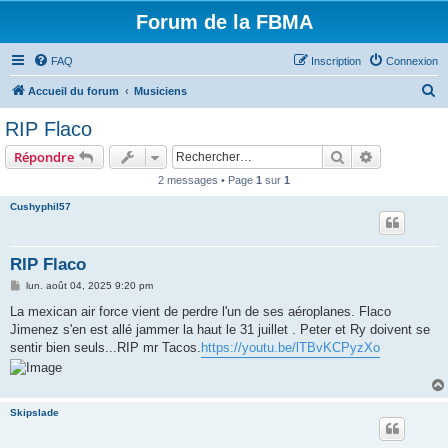
Forum de la FBMA
FAQ
Inscription
Connexion
R
Accueil du forum
Musiciens
e
RIP Flaco
c
Rechercher
Recherche 
Répondre
h
2 messages • Page
1
sur
1
e
Cushyphil57
r
c
h
RIP Flaco
e
M
lun. août 04, 2025 9:20 pm
e
r
s
La mexican air force vient de perdre l'un de ses aéroplanes. Flaco
s
Jimenez s'en est allé jammer la haut le 31 juillet . Peter et Ry doivent se
a
g
sentir bien seuls...RIP mr Tacos.
https://youtu.be/lTBvKCPyzXo
e
Skipslade