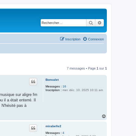
Rechercher
Recherche avancé
Inscription
Connexion
7 messages • Page
1
sur
1
Bonvalet
Messages :
16
Inscription :
mer. déc. 10, 2025 10:11 am
 musique sur aligre fm
il a était enterré. Il
 N'hésité pas à
H
a
u
mirabelle2
t
Messages :
4