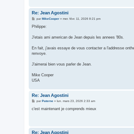
e
Re: Jean Agostini
M
par
MikeCooper
»
mer. févr. 11, 2026 8:21 pm
e
s
Philippe:
s
a
g
J'etais ami american de Jean depuis les annees '80s.
e
En fait, j'avais essaye de vous contacter a l'addresse o
renvoye.
J'aimerai bien vous parler de Jean.
Mike Cooper
USA
Re: Jean Agostini
M
par
Paterne
»
lun. mars 23, 2026 2:33 am
e
s
c'est maintenant je comprends mieux
s
a
g
e
Re: Jean Agostini