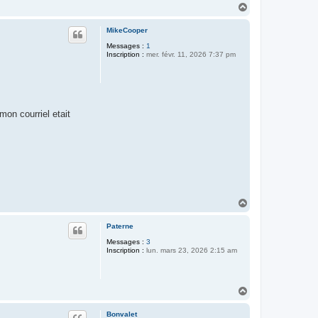
H
a
u
MikeCooper
t
Messages :
1
Inscription :
mer. févr. 11, 2026 7:37 pm
on courriel etait
H
a
u
Paterne
t
Messages :
3
Inscription :
lun. mars 23, 2026 2:15 am
H
a
u
Bonvalet