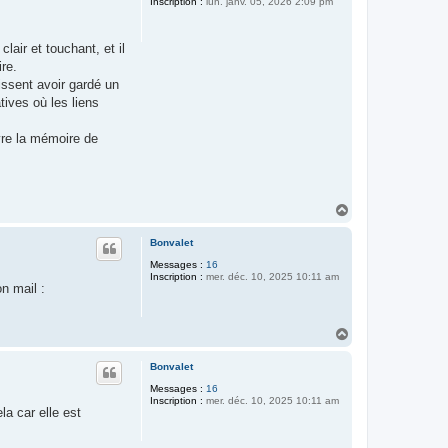
Inscription :
lun. janv. 05, 2026 2:09 pm
air et touchant, et il
re.
issent avoir gardé un
tives où les liens
vre la mémoire de
H
a
u
Bonvalet
t
Messages :
16
Inscription :
mer. déc. 10, 2025 10:11 am
n mail :
H
a
u
Bonvalet
t
Messages :
16
Inscription :
mer. déc. 10, 2025 10:11 am
la car elle est