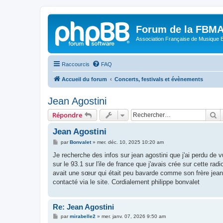
Forum de la FBM
Association Française de Musique 
Raccourcis
FAQ
Accueil du forum
Concerts, festivals et évènements
Jean Agostini
R
Répondre
Jean Agostini
M
par
Bonvalet
»
mer. déc. 10, 2025 10:20 am
e
s
Je recherche des infos sur jean agostini que j'ai perdu de v
s
sur le 93.1 sur l'ile de france que j'avais crée sur cette rad
a
g
avait une sœur qui était peu bavarde comme son frère jean 
e
contacté via le site. Cordialement philippe bonvalet
Re: Jean Agostini
M
par
mirabelle2
»
mer. janv. 07, 2026 9:50 am
e