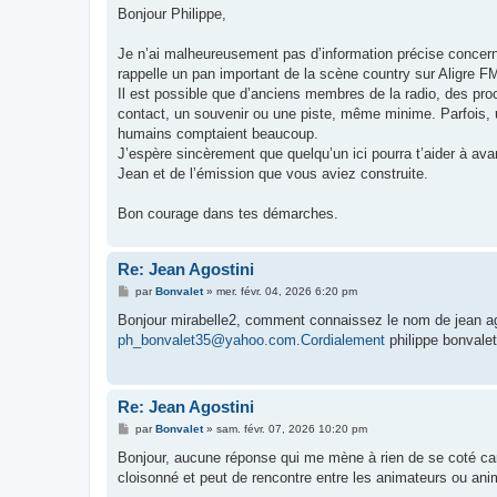
s
Bonjour Philippe,
s
a
g
Je n’ai malheureusement pas d’information précise concernan
e
rappelle un pan important de la scène country sur Aligre F
Il est possible que d’anciens membres de la radio, des pro
contact, un souvenir ou une piste, même minime. Parfois, un
humains comptaient beaucoup.
J’espère sincèrement que quelqu’un ici pourra t’aider à av
Jean et de l’émission que vous aviez construite.
Bon courage dans tes démarches.
Re: Jean Agostini
M
par
Bonvalet
»
mer. févr. 04, 2026 6:20 pm
e
s
Bonjour mirabelle2, comment connaissez le nom de jean ag
s
ph_bonvalet35@yahoo.com.Cordialement
philippe bonvalet
a
g
e
Re: Jean Agostini
M
par
Bonvalet
»
sam. févr. 07, 2026 10:20 pm
e
s
Bonjour, aucune réponse qui me mène à rien de se coté car i
s
cloisonné et peut de rencontre entre les animateurs ou ani
a
g