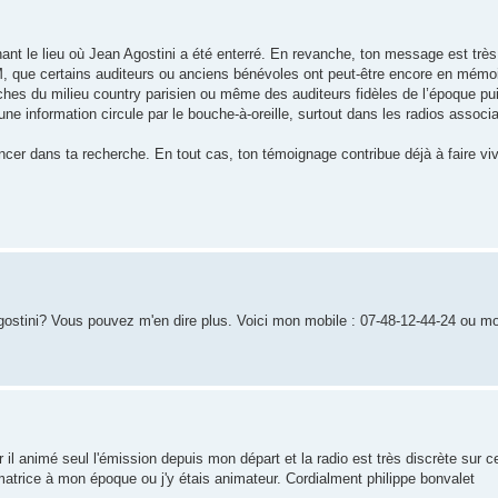
t le lieu où Jean Agostini a été enterré. En revanche, ton message est très cl
M, que certains auditeurs ou anciens bénévoles ont peut-être encore en mémoi
ches du milieu country parisien ou même des auditeurs fidèles de l’époque pu
e information circule par le bouche-à-oreille, surtout dans les radios associa
ancer dans ta recherche. En tout cas, ton témoignage contribue déjà à faire vi
ostini? Vous pouvez m'en dire plus. Voici mon mobile : 07-48-12-44-24 ou mo
l animé seul l'émission depuis mon départ et la radio est très discrète sur ce
matrice à mon époque ou j'y étais animateur. Cordialment philippe bonvalet