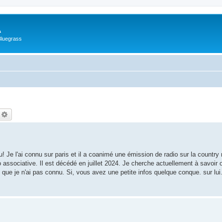
A
Bluegrass
echercher
Recherche avancée
u! Je l'ai connu sur paris et il a coanimé une émission de radio sur la country
io associative. Il est décédé en juillet 2024. Je cherche actuellement à savoir ou 
que je n'ai pas connu. Si, vous avez une petite infos quelque conque. sur lui.