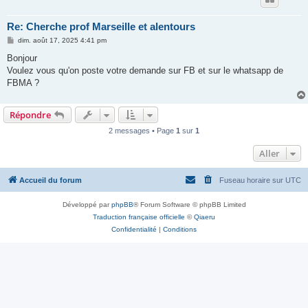
Re: Cherche prof Marseille et alentours
M
dim. août 17, 2025 4:41 pm
e
s
Bonjour
s
Voulez vous qu'on poste votre demande sur FB et sur le whatsapp de
a
g
FBMA ?
e
Répondre
2 messages • Page
1
sur
1
Aller
Accueil du forum
Fuseau horaire sur
UTC
Développé par
phpBB
® Forum Software © phpBB Limited
Traduction française officielle
©
Qiaeru
Confidentialité
|
Conditions