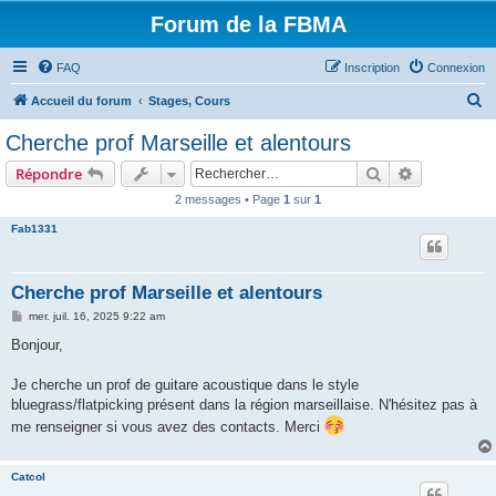
Forum de la FBMA
FAQ
Inscription
Connexion
R
Accueil du forum
Stages, Cours
e
Cherche prof Marseille et alentours
c
Rechercher
Recherche 
Répondre
h
2 messages • Page
1
sur
1
e
Fab1331
r
c
h
Cherche prof Marseille et alentours
e
M
mer. juil. 16, 2025 9:22 am
e
r
s
Bonjour,
s
a
g
Je cherche un prof de guitare acoustique dans le style
e
bluegrass/flatpicking présent dans la région marseillaise. N'hésitez pas à
me renseigner si vous avez des contacts. Merci
Catcol