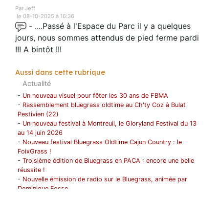
Par Jeff
le 08-10-2025 à 16:36
- ....Passé à l'Espace du Parc il y a quelques
jours, nous sommes attendus de pied ferme pardi
!!! A bintôt !!!
Aussi dans cette rubrique
Actualité
-
Un nouveau visuel pour fêter les 30 ans de FBMA
-
Rassemblement bluegrass oldtime au Ch'ty Coz à Bulat
Pestivien (22)
-
Un nouveau festival à Montreuil, le Gloryland Festival du 13
au 14 juin 2026
-
Nouveau festival Bluegrass Oldtime Cajun Country : le
FoixGrass !
-
Troisième édition de Bluegrass en PACA : encore une belle
réussite !
-
Nouvelle émission de radio sur le Bluegrass, animée par
Dominique Fosse
-
Les Bushwick Mountain Boys en tournée en France du 1 au
12 avril !
-
1996- 2026 ! FBMA fête ses 30 ans !