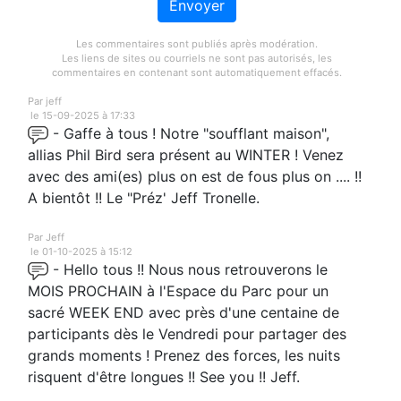
Envoyer
Les commentaires sont publiés après modération.
Les liens de sites ou courriels ne sont pas autorisés, les
commentaires en contenant sont automatiquement effacés.
Par jeff
le 15-09-2025 à 17:33
- Gaffe à tous ! Notre "soufflant maison",
allias Phil Bird sera présent au WINTER ! Venez
avec des ami(es) plus on est de fous plus on .... !!
A bientôt !! Le "Préz' Jeff Tronelle.
Par Jeff
le 01-10-2025 à 15:12
- Hello tous !! Nous nous retrouverons le
MOIS PROCHAIN à l'Espace du Parc pour un
sacré WEEK END avec près d'une centaine de
participants dès le Vendredi pour partager des
grands moments ! Prenez des forces, les nuits
risquent d'être longues !! See you !! Jeff.