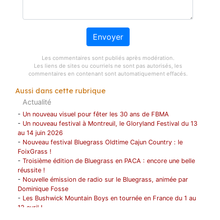
Envoyer
Les commentaires sont publiés après modération.
Les liens de sites ou courriels ne sont pas autorisés, les
commentaires en contenant sont automatiquement effacés.
Aussi dans cette rubrique
Actualité
-
Un nouveau visuel pour fêter les 30 ans de FBMA
-
Un nouveau festival à Montreuil, le Gloryland Festival du 13
au 14 juin 2026
-
Nouveau festival Bluegrass Oldtime Cajun Country : le
FoixGrass !
-
Troisième édition de Bluegrass en PACA : encore une belle
réussite !
-
Nouvelle émission de radio sur le Bluegrass, animée par
Dominique Fosse
-
Les Bushwick Mountain Boys en tournée en France du 1 au
12 avril !
-
1996- 2026 ! FBMA fête ses 30 ans !