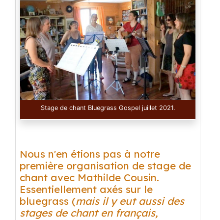
Stage de chant Bluegrass Gospel juillet 2021.
Nous n'en étions pas à notre
première organisation de stage de
chant avec Mathilde Cousin.
Essentiellement axés sur le
bluegrass (
mais il y eut aussi des
stages de chant en français,