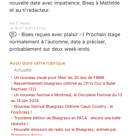
nouvelle date avec impatience. Bises à Mathilde
et au ti'redacteur.
Par Ti' Pierre
le 16-07-2021 à 07:55
- Bises reçues avec plaisir :-) Prochain stage
normalement à l'automne, date à préciser,
probablement sur deux week-ends.
Aussi dans cette rubrique
Actualité
-
Un nouveau visuel pour fêter les 30 ans de FBMA
-
Rassemblement bluegrass oldtime au Ch'ty Coz à Bulat
Pestivien (22)
-
Un nouveau festival à Montreuil, le Gloryland Festival du 13
au 14 juin 2026
-
Nouveau festival Bluegrass Oldtime Cajun Country : le
FoixGrass !
-
Troisième édition de Bluegrass en PACA : encore une belle
réussite !
-
Nouvelle émission de radio sur le Bluegrass, animée par
Dominique Fosse