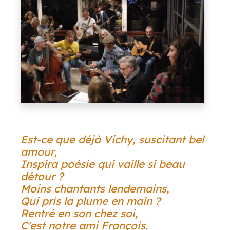
Est-ce que déjà Vichy, suscitant bel
amour,
Inspira poésie qui vaille si beau
détour ?
Moins chantants lendemains,
Qui pris la plume en main ?
Rentré en son chez soi,
C'est notre ami François.