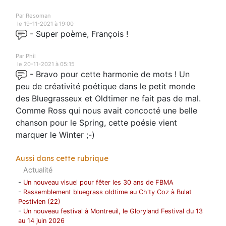
Par Resoman
le 19-11-2021 à 19:00
- Super poème, François !
Par Phil
le 20-11-2021 à 05:15
- Bravo pour cette harmonie de mots ! Un
peu de créativité poétique dans le petit monde
des Bluegrasseux et Oldtimer ne fait pas de mal.
Comme Ross qui nous avait concocté une belle
chanson pour le Spring, cette poésie vient
marquer le Winter ;-)
Aussi dans cette rubrique
Actualité
-
Un nouveau visuel pour fêter les 30 ans de FBMA
-
Rassemblement bluegrass oldtime au Ch'ty Coz à Bulat
Pestivien (22)
-
Un nouveau festival à Montreuil, le Gloryland Festival du 13
au 14 juin 2026