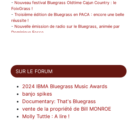
-
Nouveau festival Bluegrass Oldtime Cajun Country : le
FoixGrass !
-
Troisième édition de Bluegrass en PACA : encore une belle
réussite !
-
Nouvelle émission de radio sur le Bluegrass, animée par
Dominique Fosse
-
Les Bushwick Mountain Boys en tournée en France du 1 au
12 avril !
-
1996- 2026 ! FBMA fête ses 30 ans !
-
Progresser musicalement en suivant un stage ou une
formation ? FBMA peut vous aider !
-
Décès de Jean Darbois (1959-2025)
SUR LE FORUM
-
1975-2025 Paris Banjo Session Vol 1 fête ses 50 ans
-
Hommage à Bernard SAINTAGNE
2024 IBMA Bluegrass Music Awards
-
Carte du Bluegrass
-
Vichy Winter 2025 du 7 au 9/11 : inscriptions ouvertes !
banjo spikes
-
Weekend Jam Bluegrass et Oldtime à Saint Brieuc de
Documentary: That's Bluegrass
Mauron (56)
vente de la propriété de Bill MONROE
-
Décès de Bernard Saintagne
Molly Tuttle : A lire !
-
Décès de Philippe Bourgeois
-
Et si votre groupe de bluegrass passait à la radio ?
-
Watson Bridge est content !
-
Rassemblement Jam Bluegrass-Oldtime en Bretagne
-
Bluegrass en Morvan du 23 au 25 mai