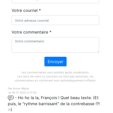
Votre courriel *
Votre commentaire *
Envoyer
Les commentaires sont publiés après modération.
Les liens de sites ou courriels ne sont pas autorisés, les
commentaires en contenant sont automatiquement effacés.
Par Anne-Marie
le 19-11-2021 à 17:55
- Ho ho la la, François ! Quel beau texte. (Et
puis, le "rythme barrissant" de la contrebasse !?!
:-)