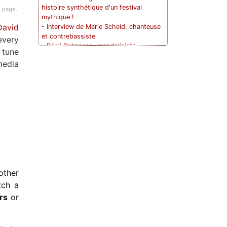
histoire synthétique d'un festival
 page..
mythique !
David
-
Interview de Marie Scheid, chanteuse
et contrebassiste
every
-
Rémi Dalmasso, mandoliniste,
 tune
guitariste
media
-
The Flying Caravan Bluegrass Festival
à Mol en BELGIQUE
-
Red Barn Bluegrass Camp : une
première réussie !
-
Conversation avec Damien Mélich,
guitariste, compositeur et membre actif
de la communauté bluegrass dans le
Sud Ouest !
-
Italian Bluegrass Campout
-
Conversation avec Caroline Penot,
multi-instrumentiste, chanteuse et
autrice-compositrice !
other
-
Quand David Grisman jouait en France
tch a
et répondait avec intelligence et
rs
or
humour à un interview pour Back Up !
-
Interview de Lluís Gómez, banjoiste
-
Les frères de Sainte Foy et leur