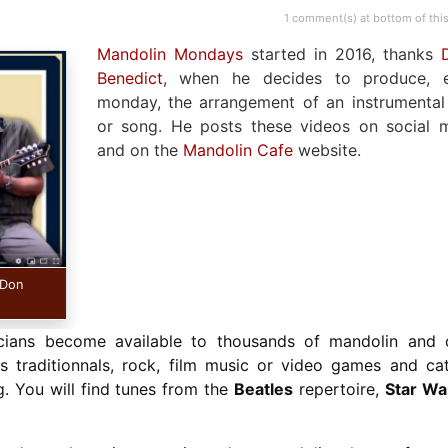
1 comment(s) at bottom of this
Mandolin Mondays
started in 2016, thanks
Benedict
, when he decides to produce, 
monday, the arrangement of an instrumental
or song. He posts these videos on social 
and on the
Mandolin Cafe
website.
 Don
cians become available to thousands of mandolin and 
ys traditionnals, rock, film music or video games and ca
. You will find tunes from the
Beatles
repertoire,
Star Wa