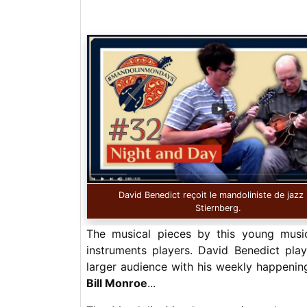
David Benedict reçoit le mandoliniste de jazz
Stiernberg.
The musical pieces by this young musi
instruments players. David Benedict pla
larger audience with his weekly happening
Bill Monroe
...