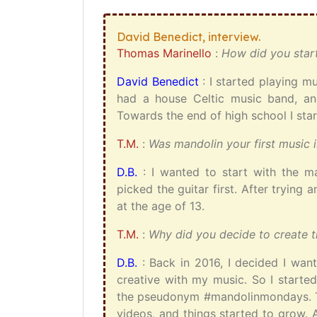
David Benedict, interview.
Thomas Marinello
:
How did you star
David Benedict
: I started playing mu
had a house Celtic music band, and
Towards the end of high school I star
T.M.
:
Was mandolin your first music 
D.B.
: I wanted to start with the ma
picked the guitar first. After trying a
at the age of 13.
T.M.
:
Why did you decide to create 
D.B.
: Back in 2016, I decided I wan
creative with my music. So I start
the pseudonym #mandolinmondays. Th
videos, and things started to grow. A