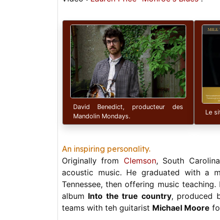
David Benedict, producteur des
Le s
Mandolin Mondays.
An inspiring personality.
Originally from
Clemson
, South Carolin
acoustic music. He graduated with a 
Tennessee, then offering music teaching. H
album
Into the true country
, produced 
teams with teh guitarist
Michael Moore
fo