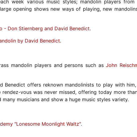
ach week various music styles; mandolin players fro
s large opening shows new ways of playing, new mandolin
o - Don Stiernberg and David Benedict
.
Mandolin by David Benedict
.
grass mandolin players and persons such as
John Reisch
id Benedict offers reknown mandolinists to play with him,
he rendez-vous was never missed, offering today more tha
 many musicians and show a huge music styles variety.
cademy "Lonesome Moonlight Waltz"
.