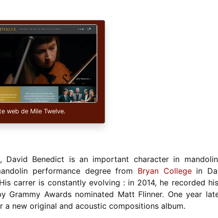
ite web de Mile Twelve.
a, David Benedict is an important character in mandoli
mandolin performance degree from
Bryan College
in Da
is carrer is constantly evolving : in 2014, he recorded his 
by Grammy Awards nominated Matt Flinner. One year late
r a new original and acoustic compositions album.