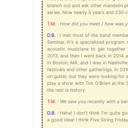
branch out and ask other mandolin pl
series. Now nearly 5 years and 230 vid
T.M.
:
How did you meet / how was yo
D.B.
: I met most of the band member
Seminar. It's a specialized program
acoustic musicians to get together
2013, and then I went back in 2014 a
in Boston, MA, and I was in Nashvill
festivals and other gatherings. In 20
on guitar, but they were looking for 
play a show with Tim O'Brien at the 
the rest is history.
T.M.
:
We saw you recently with a ban
D.B.
: Haha! I don't think I'm quite go
a good idea! I think Five String Friday