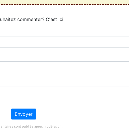
uhaitez commenter? C'est ici.
Envoyer
ntaires sont publiés après modération.