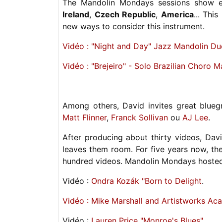
The Mandolin Mondays sessions show e
Ireland
,
Czech Republic
,
America
... Thi
new ways to consider this instrument.
Vidéo : "Night and Day" Jazz Mandolin Du
Vidéo : "Brejeiro" - Solo Brazilian Choro 
Among others, David invites great blue
Matt Flinner
,
Franck Sollivan
ou
AJ Lee
.
After producing about thirty videos, Dav
leaves them room. For five years now, t
hundred videos. Mandolin Mondays hosted
Vidéo :
Ondra Kozák "Born to Delight
.
Vidéo : Mike Marshall and Artistworks A
Vidéo :
Lauren Price "Monroe's Blues"
.