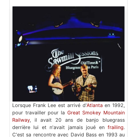
Lorsque Frank Lee est arrivé d'
Atlanta
en 1992,
pour travailler pour la
Great Smokey Mountain
Railway
, il avait 20 ans de banjo bluegrass
derrière lui et n'avait jamais joué en
frailing
.
C'est sa rencontre avec David Bass en 1993 au