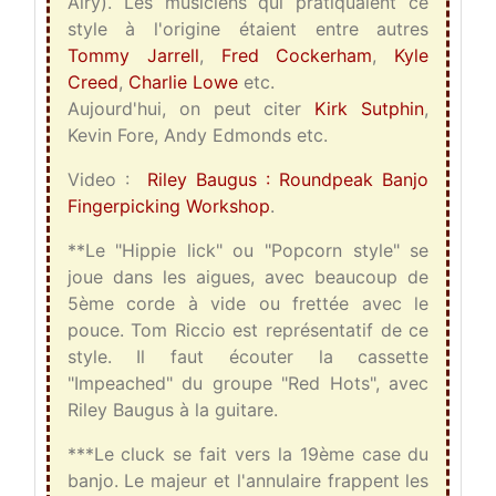
Airy). Les musiciens qui pratiquaient ce
style à l'origine étaient entre autres
Tommy Jarrell
,
Fred Cockerham
,
Kyle
Creed
,
Charlie Lowe
etc.
Aujourd'hui, on peut citer
Kirk Sutphin
,
Kevin Fore, Andy Edmonds etc.
Video :
Riley Baugus : Roundpeak Banjo
Fingerpicking Workshop
.
**Le "Hippie lick" ou "Popcorn style" se
joue dans les aigues, avec beaucoup de
5ème corde à vide ou frettée avec le
pouce. Tom Riccio est représentatif de ce
style. Il faut écouter la cassette
"Impeached" du groupe "Red Hots", avec
Riley Baugus à la guitare.
***Le cluck se fait vers la 19ème case du
banjo. Le majeur et l'annulaire frappent les