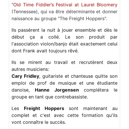
"
Old Time Fiddler’s Festival at Laurel Bloomery
Frank Lee and Allie Burbrink.
(Tennessee), qui va être déterminante et donner
naissance au groupe "The Freight Hoppers".
Ils passèrent la nuit à jouer ensemble et dès le
début ça a collé. Le son produit par
l'association violon/banjo était exactement celui
dont Frank avait toujours rêvé.
Ils se mirent au travail et recrutèrent deux
autres musiciens:
Cary Fridley
, guitariste et chanteuse quitte son
emploi de prof de musique et une étudiante
danoise,
Hanne Jorgensen
complétera le
groupe en tant que contrebassiste.
Les
Freight Hoppers
sont maintenant au
complet et c'est avec cette formation qu'ils
vont connaître le succès.