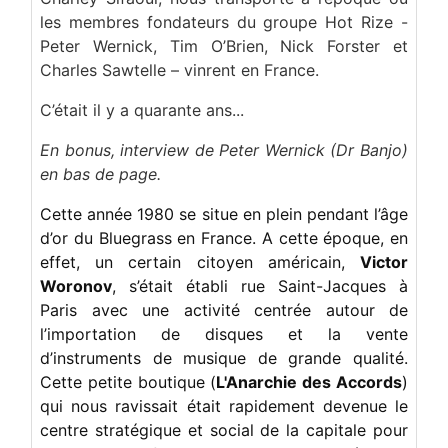
les membres fondateurs du groupe Hot Rize -
Le groupe Hot Rize lors de son concert à Coulommiers,
Peter Wernick, Tim O’Brien, Nick Forster et
France, en 1980.
Charles Sawtelle – vinrent en France.
C’était il y a quarante ans...
En bonus, interview de Peter Wernick (Dr Banjo)
en bas de page.
Cette année 1980 se situe en plein pendant l’âge
d’or du Bluegrass en France. A cette époque, en
effet, un certain citoyen américain,
Victor
Woronov
, s’était établi rue Saint-Jacques à
Paris avec une activité centrée autour de
l’importation de disques et la vente
d’instruments de musique de grande qualité.
Cette petite boutique (
L'Anarchie des Accords
)
qui nous ravissait était rapidement devenue le
centre stratégique et social de la capitale pour