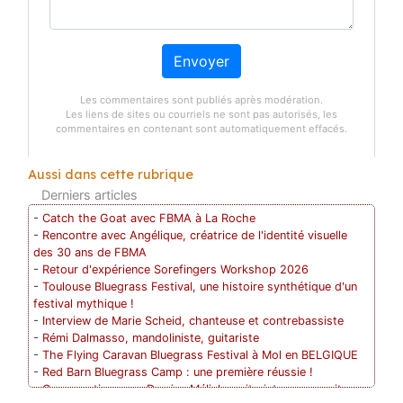
Envoyer
Les commentaires sont publiés après modération.
Les liens de sites ou courriels ne sont pas autorisés, les
commentaires en contenant sont automatiquement effacés.
Aussi dans cette rubrique
Derniers articles
-
Catch the Goat avec FBMA à La Roche
-
Rencontre avec Angélique, créatrice de l'identité visuelle
des 30 ans de FBMA
-
Retour d'expérience Sorefingers Workshop 2026
-
Toulouse Bluegrass Festival, une histoire synthétique d'un
festival mythique !
-
Interview de Marie Scheid, chanteuse et contrebassiste
-
Rémi Dalmasso, mandoliniste, guitariste
-
The Flying Caravan Bluegrass Festival à Mol en BELGIQUE
-
Red Barn Bluegrass Camp : une première réussie !
-
Conversation avec Damien Mélich, guitariste, compositeur