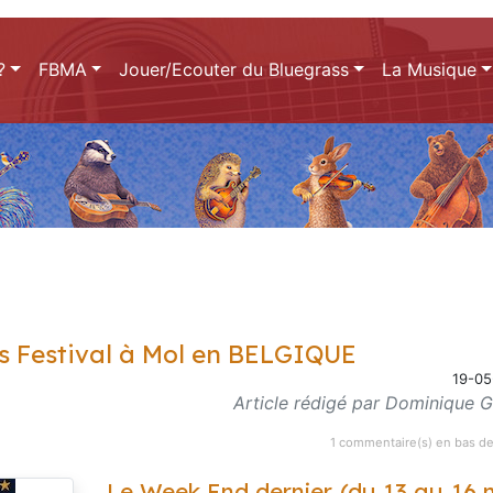
?
FBMA
Jouer/Ecouter du Bluegrass
La Musique
s Festival à Mol en BELGIQUE
19-05
Article rédigé par Dominique Gu
1 commentaire(s) en bas de
Le Week End dernier (du 13 au 16 