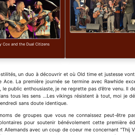
ty Cox and the Dual Citizens
tilités, un duo à découvrir et où Old time et justesse vont
 Ace. La première journée se termine avec Rawhide exce
e public enthousiaste, je ne regrette pas d’être venu. Il de
ns tous les sens …Les vikings résistent à tout, moi je dé
endredi sans doute identique.
 noms de groupes que vous ne connaissez peut-être pas
olontaires pour soutenir bénévolement cette première édi
et Allemands avec un coup de coeur me concernant "Thij Vr