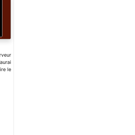
erveur
aurai
re le