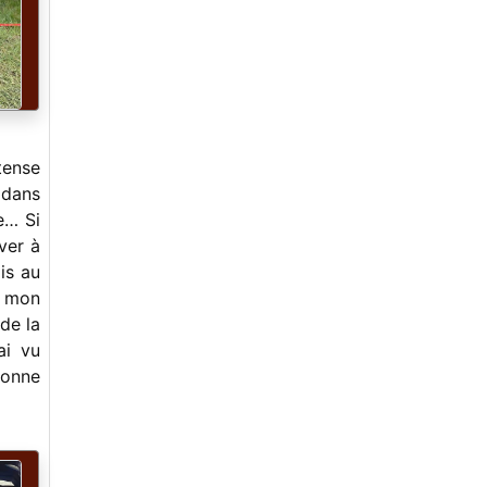
Fiddle Contest Juin 2023
-
MinierAcustica
-
Ballades estivales en terres
bluegrass/ Bluegrass in La Roche
-
Tom Nechville, le magicien
-
Les Sawmill Sessions : 10 années de
promotion du Old Time et du Bluegrass
en région parisienne !
tense
-
Virton, le stage 2023
 dans
-
Yves Le Mao : «Ma» découverte du
e… Si
banjo Bluegrass
-
Bluegrass en Morvan 2023
ver à
-
Sore Fingers Summer Schools, 25 ans
ais au
au service du Bluegrass et de l’Old
, mon
Time.
de la
-
Gérard Le Gall plus de 50 ans de
musique !
ai vu
-
Bluegrass en Morvan, 26-29 Mai
sonne
-
Virton, le stage bien aimé
-
Kids On Bluegrass Europe, et
maintenant, la suite !
-
Kids On Bluegrass Europe au festival
Bluegrass In La Roche !