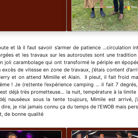
ute et là il faut savoir s’armer de patience …circulation in
rgées et les travaux sur les autoroutes sont une tradition
 joli carambolage qui ont transformé le périple en épopé
excès de vitesse en zone de travaux, j’étais content d’arri
ierry et on attend Mimille et Alain. Il pleut, il fait froid m
lème ! Je (re)tente l’expérience camping … il fait 7 degrés
st déjà très prometteuse… la nuit, température à la limite 
éj nauséeux sous la tente toujours, Mimile est arrivé, j’
 dire, je n’ai jamais connu ça du temps de l’EWOB mais per
ut, de bonne qualité