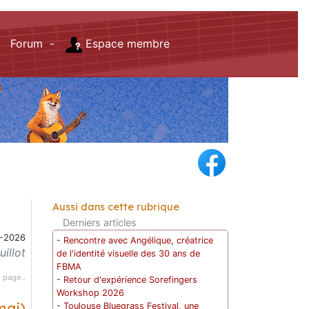
Forum -
Espace membre
Aussi dans cette rubrique
Derniers articles
-2026
-
Rencontre avec Angélique, créatrice
illot
de l'identité visuelle des 30 ans de
FBMA
 page..
-
Retour d'expérience Sorefingers
Workshop 2026
mai)
-
Toulouse Bluegrass Festival, une