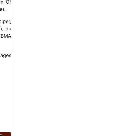
en Of
-
Dans la famille mandoline, Jean-Marc
Perrin.
e).
-
La Roche Blues, (mais) grace estivale.
-
Frankie & Johnny ? Nooon. Frank &
iper,
Allie.
ù, du
-
Le Bluegrass en France, vu par un
 FBMA
promoteur.
-
Les Lundis de la Mandoline,
inspiration.
-
The Cook Shack (la Cabane du
tages
Cuisinier).
-
Le renouveau de la musique old time
-
Bluegrass in Deutschland
-
France Bluegrass, c'est aussi une
revue unique
-
Les luthiers du Bluegrass