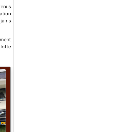
-
Souvenirs et retrouvailles des frères
venus
de Sainte Foy avec Jean Marie Redon
-
Les frères de Sainte Foy et leur
ation
groupe Old Bluegrass Band à Versailles
 jams
(1968 à 1972)
-
MINIERACUSTICA
-
THE ROOSTERS SOCIAL CLUB
ement
-
Et si ?
lotte
-
Les 33 tours du Bluegrass français
-
Histoire du Bluegrass français en 33
tours ! Saison 1 – Seconde partie
-
SOREFINGERS 2025, 29ème édition !
-
Women in Bluegrass (deuxième partie)
-
Women in Bluegrass (première partie)
-
Jim Mills (1966-2024)
-
Ben Eldridge (15 Août 1938 – 14 Avril
2024)
-
1er Rassemblement FBMA " Bluegrass
en PACA " du 12 au 14 avril 2024 : Une
réussite !
-
Concert inoubliable de Béla Fleck et
son groupe " My Bluegrass Heart " le
30 janvier 2024 à Maisons Alfort !
-
Father's Day Festival et Old Time