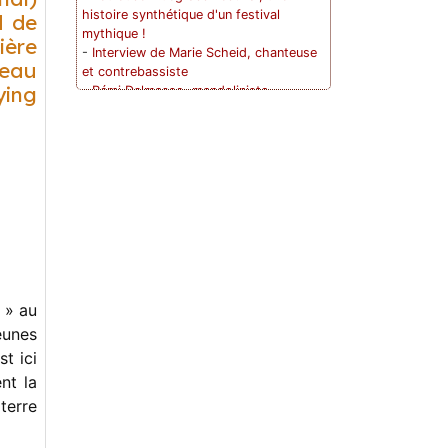
histoire synthétique d'un festival
d de
mythique !
ière
-
Interview de Marie Scheid, chanteuse
eau
et contrebassiste
ing
-
Rémi Dalmasso, mandoliniste,
guitariste
-
Red Barn Bluegrass Camp : une
première réussie !
-
Conversation avec Damien Mélich,
guitariste, compositeur et membre actif
de la communauté bluegrass dans le
Sud Ouest !
-
Italian Bluegrass Campout
-
Conversation avec Caroline Penot,
multi-instrumentiste, chanteuse et
autrice-compositrice !
 » au
-
Quand David Grisman jouait en France
eunes
et répondait avec intelligence et
t ici
humour à un interview pour Back Up !
-
Interview de Lluís Gómez, banjoiste
nt la
-
Les frères de Sainte Foy et leur
terre
groupe Old Bluegrass Band à Versailles
(1968 à 1972). Raconté par Hervé...