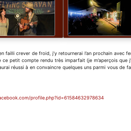
en failli crever de froid, j’y retournerai l’an prochain avec f
 ce petit compte rendu très imparfait (je m’aperçois que j’
aurai réussi à en convaincre quelques uns parmi vous de fai
facebook.com/profile.php?id=61584632978634