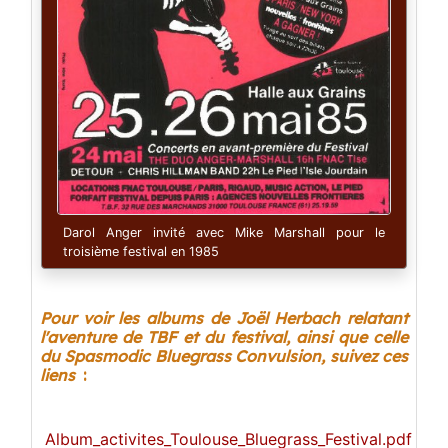
Darol Anger invité avec Mike Marshall pour le
troisième festival en 1985
Pour voir les albums de Joël Herbach relatant
l'aventure de TBF et du festival, ainsi que celle
du Spasmodic Bluegrass Convulsion, suivez ces
liens
:
Album_activites_Toulouse_Bluegrass_Festival.pdf