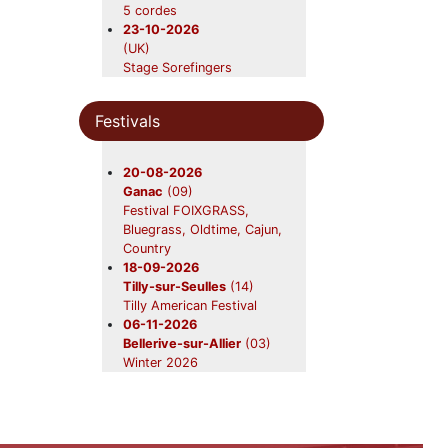
Beavers en concert
5 cordes
12-09-2026
23-10-2026
Nerac
(47)
(UK)
Beavers
Stage Sorefingers
19-09-2026
Bluegrass-oldtime
Foix
(09)
05-04-2027
Beavers en concert
Festivals
(UK)
31-10-2026
Stage Sorefingers Week
Châtres-sur-Cher
(41)
2027
20-08-2026
Beavers en concert
Ganac
(09)
28-11-2026
Festival FOIXGRASS,
Saint-Symphorien
(33)
Bluegrass, Oldtime, Cajun,
Beavers en concert
Country
18-09-2026
Tilly-sur-Seulles
(14)
Tilly American Festival
06-11-2026
Bellerive-sur-Allier
(03)
Winter 2026