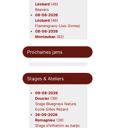
Léobard
(46)
Beavers
08-08-2026
Léobard
(46)
Flamengrass-Lluis Gomez
08-08-2026
Montauban
(82)
Beavers
08-08-2026
Prochaines jams
Léobard
(46)
Lluis Gômez's
Flamengrass
10-08-2026
Saint-Aubin-sur-mer
(01)
Stages & Ateliers
Moyenne Rig
21-08-2026
Saint-Ours
(63)
09-08-2026
Beavers en concert
Doucier
(39)
22-08-2026
Stage Bluegrass Nature.
Gardouch
(31)
Ecole Gilles Rézard
Lazy Grass
26-09-2026
28-08-2026
Romagnieu
(38)
Canéjan
(33)
Stage d'initiation au banjo