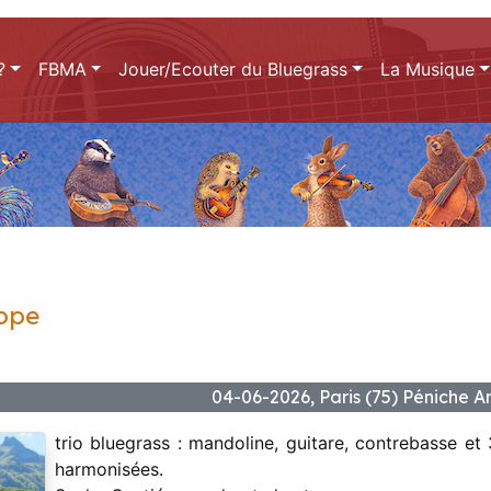
?
FBMA
Jouer/Ecouter du Bluegrass
La Musique
ope
04-06-2026, Paris (75) Péniche
trio bluegrass : mandoline, guitare, contrebasse et
harmonisées.