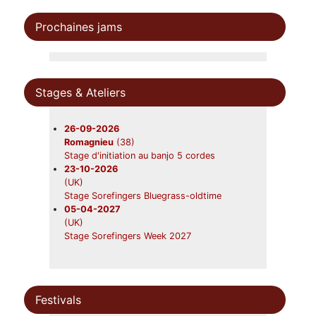
Beavers
19-09-2026
Prochaines jams
Foix
(09)
Beavers en concert
31-10-2026
Châtres-sur-Cher
(41)
Beavers en concert
Stages & Ateliers
28-11-2026
Saint-Symphorien
(33)
Beavers en concert
26-09-2026
Romagnieu
(38)
Stage d'initiation au banjo 5 cordes
23-10-2026
(UK)
Stage Sorefingers Bluegrass-oldtime
05-04-2027
(UK)
Stage Sorefingers Week 2027
Festivals