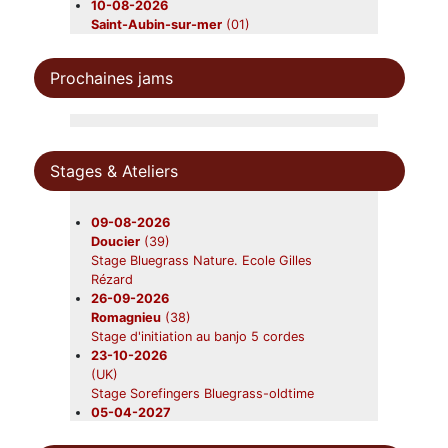
10-08-2026
Saint-Aubin-sur-mer
(01)
Moyenne Rig
21-08-2026
Prochaines jams
Saint-Ours
(63)
Beavers en concert
22-08-2026
Gardouch
(31)
Lazy Grass
Stages & Ateliers
28-08-2026
Canéjan
(33)
Beavers en concert
09-08-2026
12-09-2026
Doucier
(39)
Nerac
(47)
Stage Bluegrass Nature. Ecole Gilles
Beavers
Rézard
19-09-2026
26-09-2026
Foix
(09)
Romagnieu
(38)
Beavers en concert
Stage d'initiation au banjo 5 cordes
31-10-2026
23-10-2026
Châtres-sur-Cher
(41)
(UK)
Beavers en concert
Stage Sorefingers Bluegrass-oldtime
28-11-2026
05-04-2027
Saint-Symphorien
(33)
(UK)
Beavers en concert