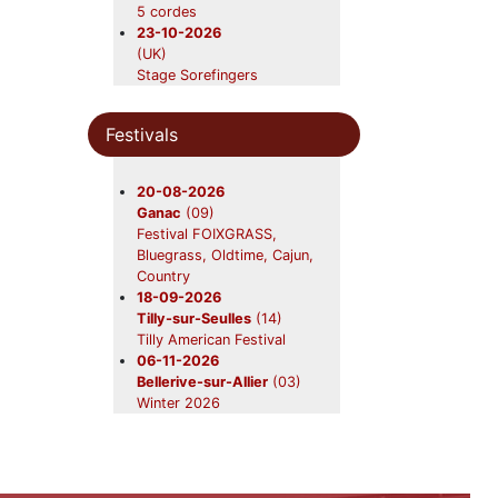
Beavers en concert
5 cordes
28-11-2026
23-10-2026
Saint-Symphorien
(33)
(UK)
Beavers en concert
Stage Sorefingers
Bluegrass-oldtime
05-04-2027
Festivals
(UK)
Stage Sorefingers Week
2027
20-08-2026
Ganac
(09)
Festival FOIXGRASS,
Bluegrass, Oldtime, Cajun,
Country
18-09-2026
Tilly-sur-Seulles
(14)
Tilly American Festival
06-11-2026
Bellerive-sur-Allier
(03)
Winter 2026