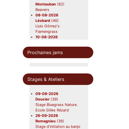
Montauban
(82)
Beavers
08-08-2026
Léobard
(46)
Lluis Gômez's
Flamengrass
10-08-2026
Saint-Aubin-sur-mer
(01)
Moyenne Rig
Prochaines jams
21-08-2026
Saint-Ours
(63)
Beavers en concert
22-08-2026
Gardouch
(31)
Stages & Ateliers
Lazy Grass
12-09-2026
Nerac
(47)
09-08-2026
Beavers
Doucier
(39)
19-09-2026
Stage Bluegrass Nature.
Foix
(09)
Ecole Gilles Rézard
Beavers en concert
26-09-2026
31-10-2026
Romagnieu
(38)
Châtres-sur-Cher
(41)
Stage d'initiation au banjo