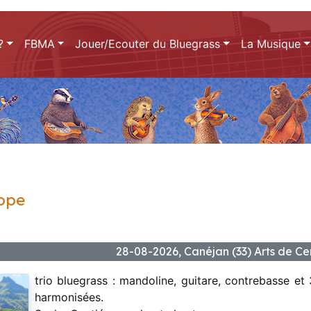
?
FBMA
Jouer/Ecouter du Bluegrass
La Musique
ope
28-08-2026, Canéjan (33) Arts de C
trio bluegrass : mandoline, guitare, contrebasse et
harmonisées.