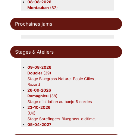
08-08-2026
Montauban
(82)
Beavers
08-08-2026
Prochaines jams
Léobard
(46)
Lluis Gômez's Flamengrass
10-08-2026
Saint-Aubin-sur-mer
(01)
Moyenne Rig
Stages & Ateliers
21-08-2026
Saint-Ours
(63)
Beavers en concert
09-08-2026
22-08-2026
Doucier
(39)
Gardouch
(31)
Stage Bluegrass Nature. Ecole Gilles
Lazy Grass
Rézard
28-08-2026
26-09-2026
Canéjan
(33)
Romagnieu
(38)
Beavers en concert
Stage d'initiation au banjo 5 cordes
12-09-2026
23-10-2026
Nerac
(47)
(UK)
Beavers
Stage Sorefingers Bluegrass-oldtime
19-09-2026
05-04-2027
Foix
(09)
(UK)
Beavers en concert