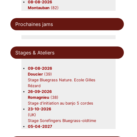
08-08-2026
Montauban
(82)
Beavers
08-08-2026
Prochaines jams
Léobard
(46)
Lluis Gômez's Flamengrass
10-08-2026
Saint-Aubin-sur-mer
(01)
Moyenne Rig
Stages & Ateliers
21-08-2026
Saint-Ours
(63)
Beavers en concert
09-08-2026
22-08-2026
Doucier
(39)
Gardouch
(31)
Stage Bluegrass Nature. Ecole Gilles
Lazy Grass
Rézard
28-08-2026
26-09-2026
Canéjan
(33)
Romagnieu
(38)
Beavers en concert
Stage d'initiation au banjo 5 cordes
12-09-2026
23-10-2026
Nerac
(47)
(UK)
Beavers
Stage Sorefingers Bluegrass-oldtime
19-09-2026
05-04-2027
Foix
(09)
(UK)
Beavers en concert