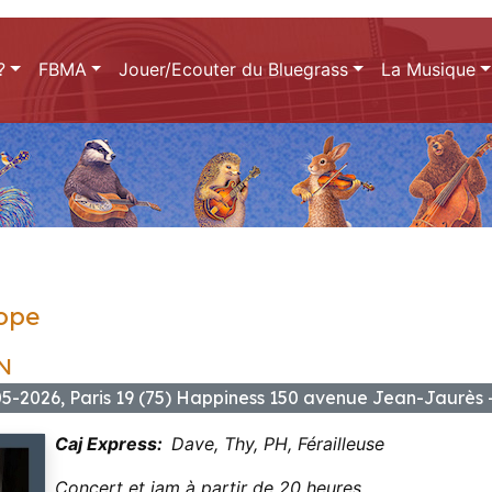
?
FBMA
Jouer/Ecouter du Bluegrass
La Musique
ope
N
05-2026, Paris 19 (75) Happiness 150 avenue Jean-Jaurès
Caj Express:
Dave, Thy, PH, Férailleuse
Concert et jam à partir de 20 heures