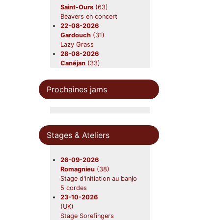
Saint-Ours
(63)
Beavers en concert
22-08-2026
Gardouch
(31)
Lazy Grass
28-08-2026
Canéjan
(33)
Beavers en concert
12-09-2026
Prochaines jams
Nerac
(47)
Beavers
19-09-2026
Foix
(09)
Beavers en concert
Stages & Ateliers
31-10-2026
Châtres-sur-Cher
(41)
Beavers en concert
26-09-2026
28-11-2026
Romagnieu
(38)
Saint-Symphorien
(33)
Stage d'initiation au banjo
Beavers en concert
5 cordes
23-10-2026
(UK)
Stage Sorefingers