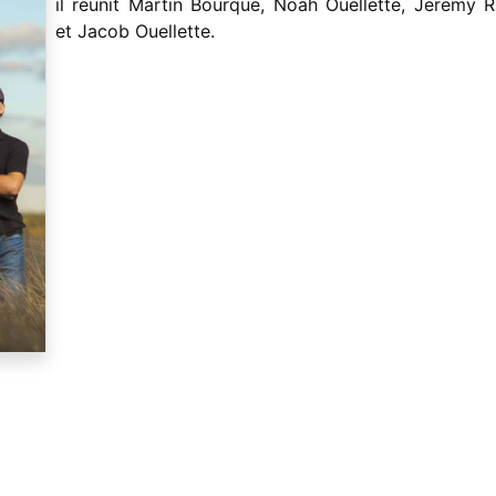
il réunit Martin Bourque, Noah Ouellette, Jeremy R
et Jacob Ouellette.