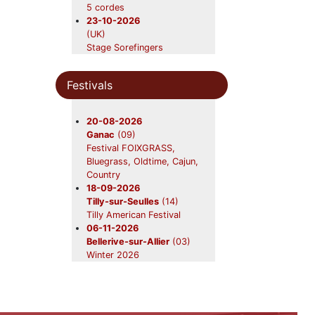
Beavers
5 cordes
19-09-2026
23-10-2026
Foix
(09)
(UK)
Beavers en concert
Stage Sorefingers
31-10-2026
Bluegrass-oldtime
Châtres-sur-Cher
(41)
05-04-2027
Beavers en concert
Festivals
(UK)
28-11-2026
Stage Sorefingers Week
Saint-Symphorien
(33)
2027
20-08-2026
Beavers en concert
Ganac
(09)
Festival FOIXGRASS,
Bluegrass, Oldtime, Cajun,
Country
18-09-2026
Tilly-sur-Seulles
(14)
Tilly American Festival
06-11-2026
Bellerive-sur-Allier
(03)
Winter 2026