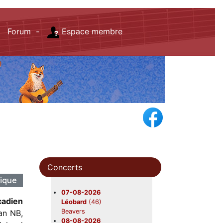
Forum -
Espace membre
Concerts
ltique
07-08-2026
cadien
Léobard
(46)
Beavers
an NB,
08-08-2026