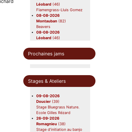
ichard
Léobard
(46)
Flamengrass-Lluis Gomez
08-08-2026
Montauban
(82)
Beavers
08-08-2026
Léobard
(46)
Lluis Gômez's
Flamengrass
Prochaines jams
10-08-2026
Saint-Aubin-sur-mer
(01)
Moyenne Rig
21-08-2026
Saint-Ours
(63)
Stages & Ateliers
Beavers en concert
22-08-2026
Gardouch
(31)
09-08-2026
Lazy Grass
Doucier
(39)
28-08-2026
Stage Bluegrass Nature.
Canéjan
(33)
Ecole Gilles Rézard
Beavers en concert
26-09-2026
12-09-2026
Romagnieu
(38)
Nerac
(47)
Stage d'initiation au banjo