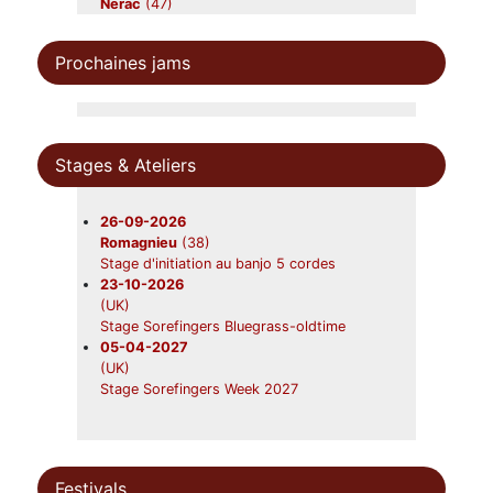
Nerac
(47)
Beavers
19-09-2026
Prochaines jams
Foix
(09)
Beavers en concert
31-10-2026
Châtres-sur-Cher
(41)
Beavers en concert
Stages & Ateliers
28-11-2026
Saint-Symphorien
(33)
Beavers en concert
26-09-2026
Romagnieu
(38)
Stage d'initiation au banjo 5 cordes
23-10-2026
(UK)
Stage Sorefingers Bluegrass-oldtime
05-04-2027
(UK)
Stage Sorefingers Week 2027
Festivals