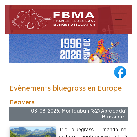
Evènements bluegrass en Europe
Beavers
08-08-2026, Montauban (82) Abracada'
Brasserie
Trio bluegrass : mandoline,
guitare, contrebasse et 3