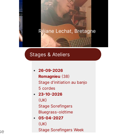
Réjane Lechat, Bretagne
Stages & Ateliers
26-09-2026
Romagnieu
(38)
Stage d'initiation au banjo
5 cordes
23-10-2026
(UK)
Stage Sorefingers
Bluegrass-oldtime
05-04-2027
(UK)
Stage Sorefingers Week
se
2027