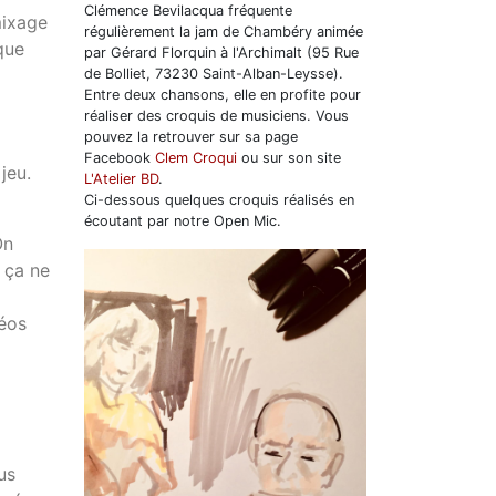
Clémence Bevilacqua fréquente
mixage
régulièrement la jam de Chambéry animée
que
par Gérard Florquin à l'Archimalt (95 Rue
de Bolliet, 73230 Saint-Alban-Leysse).
Entre deux chansons, elle en profite pour
réaliser des croquis de musiciens. Vous
pouvez la retrouver sur sa page
Facebook
Clem Croqui
ou sur son site
jeu.
L'Atelier BD
.
Ci-dessous quelques croquis réalisés en
écoutant par notre Open Mic.
On
s ça ne
déos
us