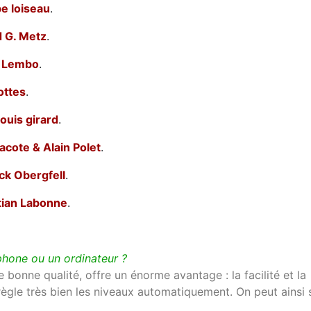
pe loiseau
.
d G. Metz
.
 Lembo
.
ottes
.
louis girard
.
acote & Alain Polet
.
ck Obergfell
.
tian Labonne
.
phone ou un ordinateur ?
bonne qualité, offre un énorme avantage : la facilité et la
 règle très bien les niveaux automatiquement. On peut ainsi 