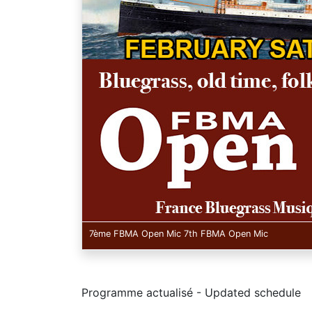
7ème FBMA Open Mic 7th FBMA Open Mic
Programme actualisé - Updated schedule