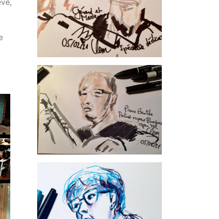
evé,
e