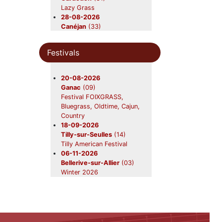
Lazy Grass
28-08-2026
Canéjan
(33)
Beavers en concert
12-09-2026
Festivals
Nerac
(47)
Beavers
19-09-2026
20-08-2026
Foix
(09)
Ganac
(09)
Beavers en concert
Festival FOIXGRASS,
31-10-2026
Bluegrass, Oldtime, Cajun,
Châtres-sur-Cher
(41)
Country
Beavers en concert
18-09-2026
28-11-2026
Tilly-sur-Seulles
(14)
Saint-Symphorien
(33)
Tilly American Festival
Beavers en concert
06-11-2026
Bellerive-sur-Allier
(03)
Winter 2026