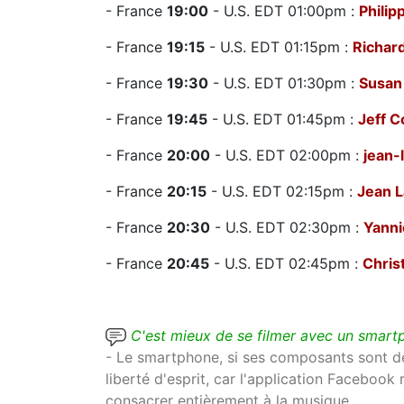
- France
19:00
- U.S. EDT 01:00pm :
Philip
- France
19:15
- U.S. EDT 01:15pm :
Richar
- France
19:30
- U.S. EDT 01:30pm :
Susan
- France
19:45
- U.S. EDT 01:45pm :
Jeff C
- France
20:00
- U.S. EDT 02:00pm :
jean-
- France
20:15
- U.S. EDT 02:15pm :
Jean L
- France
20:30
- U.S. EDT 02:30pm :
Yanni
- France
20:45
- U.S. EDT 02:45pm :
Chris
C'est mieux de se filmer avec un smart
- Le smartphone, si ses composants sont de 
liberté d'esprit, car l'application Facebook
consacrer entièrement à la musique.